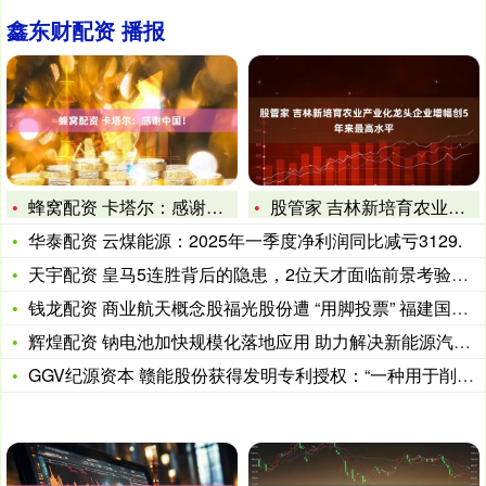
鑫东财配资 播报
蜂窝配资 卡塔尔：感谢中国！
股管家 吉林新培育农业产业化龙头企业增幅创5年来最高水平
华泰配资 云煤能源：2025年一季度净利润同比减亏3129.
天宇配资 皇马5连胜背后的隐患，2位天才面临前景考验，1人引
钱龙配资 商业航天概念股福光股份遭 “用脚投票” 福建国资二
辉煌配资 钠电池加快规模化落地应用 助力解决新能源汽车“痛点
GGV纪源资本 赣能股份获得发明专利授权：“一种用于削除尖峰