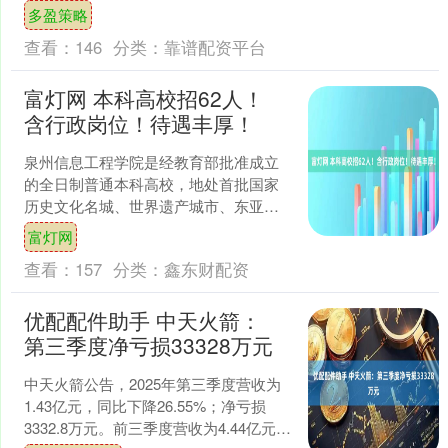
业在公务员考试中的受欢迎程度，那可
多盈策略
是天差地别！今天，就来给....
查看：
146
分类：
靠谱配资平台
富灯网 本科高校招62人！
含行政岗位！待遇丰厚！
泉州信息工程学院是经教育部批准成立
的全日制普通本科高校，地处首批国家
历史文化名城、世界遗产城市、东亚文
化之都、中国海上丝绸之路起点——福
富灯网
建省泉州市。学校位于泉州....
查看：
157
分类：
鑫东财配资
优配配件助手 中天火箭：
第三季度净亏损33328万元
中天火箭公告，2025年第三季度营收为
1.43亿元，同比下降26.55%；净亏损
3332.8万元。前三季度营收为4.44亿元，