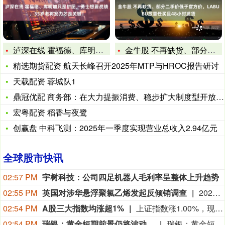
泸深在线 霍福德、库明加只是拼图，勇士想要战绩，35岁老将发
金牛股 不再缺货、部分二手价低于官方价，LABUBU放量任买
精选期货配资 航天长峰召开2025年MTP与HROC报告研讨
天载配资 蓉城队1
鼎冠优配 商务部：在大力提振消费、稳步扩大制度型开放等方面出
宏粤配资 稻香与夜鹭
创赢盘 中科飞测：2025年一季度实现营业总收入2.94亿元
全球股市快讯
02:57 PM
宇树科技：公司四足机器人毛利率呈整体上升趋势
02:55 PM
英国对涉华悬浮聚氯乙烯发起反倾销调查
2026年8月4日，英国贸易救济署发布公告，应英国企业INOVYN Chlor Vinyls Limited提交的申请，对原产于中国、墨西哥和韩国的悬浮聚氯乙烯（Suspension Polyvinyl Chloride (S-PVC)）发起反倾销调查。涉案产品的英国海关编码为3904 1000 15和3904 1000 80。本案倾销调查期为2025年7月1日至2026年6月30日，损害调查期为2022年7月1日至2026年6月30日。 案件利害相关方可登录英国贸易救济署网站注册（https://www.trade-remedies.service.gov.uk），以获得案件相关信息并参与相关调查程序，注册需在2026年8月21日前完成。（英国贸易救济服务官网）
02:54 PM
A股三大指数均涨超1%
上证指数涨1.00%，现报3939.466点；深证成指涨1.39%，现报14306.540点；创业板指涨1.37%，现报3563.810点。
02:54 PM
瑞银：黄金短期前景仍将波动。
瑞银：黄金短期前景仍将波动。