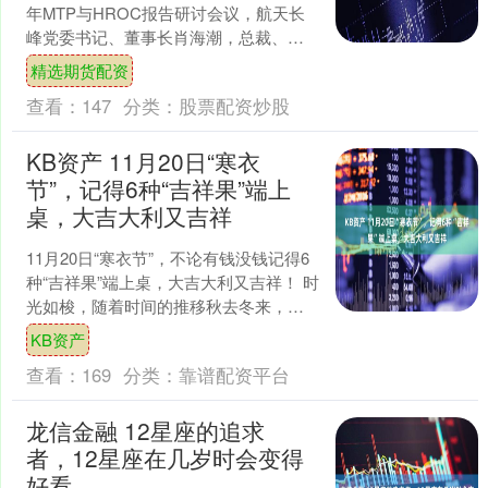
年MTP与HROC报告研讨会议，航天长
峰党委书记、董事长肖海潮，总裁、党
委副书记刘大军等公司领导，总监，本
精选期货配资
部部门....
查看：
147
分类：
股票配资炒股
KB资产 11月20日“寒衣
节”，记得6种“吉祥果”端上
桌，大吉大利又吉祥
11月20日“寒衣节”，不论有钱没钱记得6
种“吉祥果”端上桌，大吉大利又吉祥！ 时
光如梭，随着时间的推移秋去冬来，在
农历的十月初一，也是冬月的第一天是
KB资产
传统的”寒....
查看：
169
分类：
靠谱配资平台
龙信金融 12星座的追求
者，12星座在几岁时会变得
好看