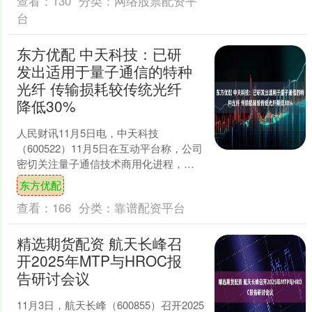
查看：
130
分类：
网络股票配资平
台
东方优配 中天科技：已研
发出适用于量子通信的特种
光纤 传输损耗较传统光纤
降低30%
人民财讯11月5日电，中天科技
（600522）11月5日在互动平台称，公司
密切关注量子通信技术商用化进程，坚
持持续创新，研发出适用于量子通信的
东方优配
特种光纤，传输损耗....
查看：
166
分类：
靠谱配资平台
精选期货配资 航天长峰召
开2025年MTP与HROC报
告研讨会议
11月3日，航天长峰（600855）召开2025