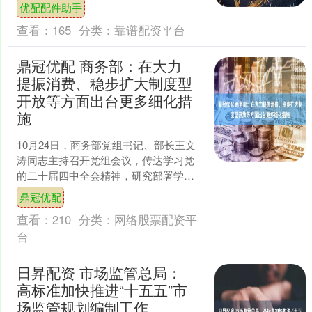
同比下降30.95%；净亏损293....
优配配件助手
查看：
165
分类：
靠谱配资平台
鼎冠优配 商务部：在大力
提振消费、稳步扩大制度型
开放等方面出台更多细化措
施
10月24日，商务部党组书记、部长王文
涛同志主持召开党组会议，传达学习党
的二十届四中全会精神，研究部署学习
贯彻工作。在京党组同志参加会议。会
鼎冠优配
议强调，要全面准确把....
查看：
210
分类：
网络股票配资平
台
日昇配资 市场监管总局：
高标准加快推进“十五五”市
场监管规划编制工作