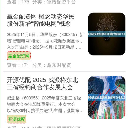
查看：
175
分类：
靠谱配资平台
赢金配资网 概念动态华民
股份新增“智能电网”概念
2025年11月5日，华民股份（300345）新
增“智能电网”概念。 据同花顺数据显示，
入选理由是：2025年9月12日互动易，公
司全资子公司湖南鸿宇旨在通过微....
赢金配资网
查看：
171
分类：
鑫东财配资
开源优配 2025 威派格东北
三省经销商合作发展大会
威派格（603956）2025年度东北三省经
销商大会在沈阳隆重举行。本次大会
以“智水时代 携手共进”为主题，凝聚东北
三省的核心经销商代表齐聚一堂，深入
开源优配
探讨行业发....