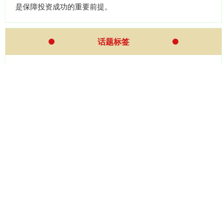
是保障投资成功的重要前提。
话题标签
人人生
智能
今年
展鹏配资
全国
非遗
降息
文化
青岛
助力
成都赚配网
中证所
全部话题标签