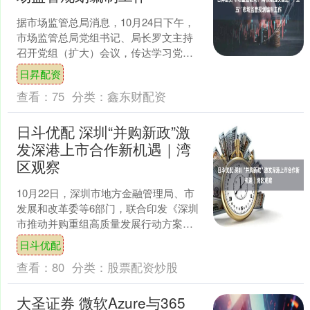
据市场监管总局消息，10月24日下午，
市场监管总局党组书记、局长罗文主持
召开党组（扩大）会议，传达学习党的
二十届四中全会精神。会议要求，要认
日昇配资
真抓好全会精神的学习....
查看：
75
分类：
鑫东财配资
日斗优配 深圳“并购新政”激
发深港上市合作新机遇｜湾
区观察
10月22日，深圳市地方金融管理局、市
发展和改革委等6部门，联合印发《深圳
市推动并购重组高质量发展行动方案
（20252027年）》，提出支持符合条件
日斗优配
的企业开展并....
查看：
80
分类：
股票配资炒股
大圣证券 微软Azure与365