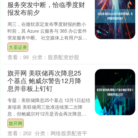
服务突发中断，恰临季度财
报发布前夕
周三，在微软原定发布季度财报的数小
时前，其 Azure 云服务与 365 办公套件
突发服务中断。 社交媒体上有用户反
馈，无法访问运行于微软产品之上的自
大圣证券
有网站及服....
查看：
99
分类：
股票配资炒股
旗开网 美联储再次降息25
个基点 鲍威尔警告12月降
息并非板上钉钉
专题：美联储降息25个基点 12月1日起结
束缩表 美联储周三批准连续第二次降
息，但鲍威尔对12月是否会再次降息表
示怀疑，这令市场感到不安。 美联储联
旗开网
邦公开市场委....
查看：
202
分类：
网络股票配资平