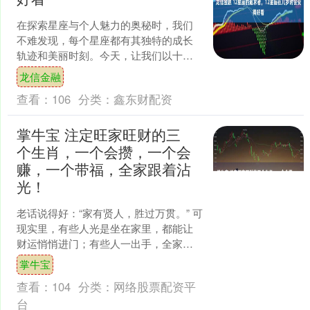
在探索星座与个人魅力的奥秘时，我们
不难发现，每个星座都有其独特的成长
轨迹和美丽时刻。今天，让我们以十二
星座为线索，揭开他们成长过程中那些
龙信金融
令人瞩目的变化。 首先，....
查看：
106
分类：
鑫东财配资
掌牛宝 注定旺家旺财的三
个生肖，一个会攒，一个会
赚，一个带福，全家跟着沾
光！
老话说得好：“家有贤人，胜过万贯。” 可
现实里，有些人光是坐在家里，都能让
财运悄悄进门；有些人一出手，全家吃
喝不愁、日子越过越敞亮。这不是玄
掌牛宝
学，而是性格决定命运....
查看：
104
分类：
网络股票配资平
台