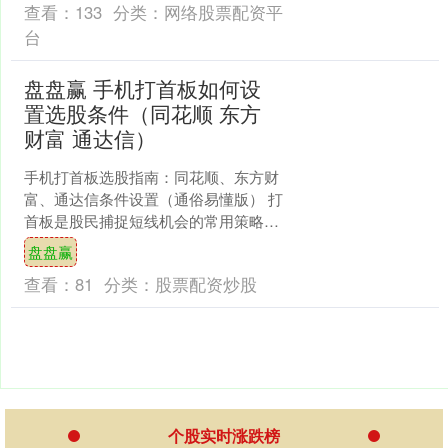
查看：
133
分类：
网络股票配资平
台
盘盘赢 手机打首板如何设
置选股条件（同花顺 东方
财富 通达信）
手机打首板选股指南：同花顺、东方财
富、通达信条件设置（通俗易懂版） 打
首板是股民捕捉短线机会的常用策略，
核心是选“一段时间内首次涨停”的股票，
盘盘赢
靠资金推动和题材热....
查看：
81
分类：
股票配资炒股
个股实时涨跌榜