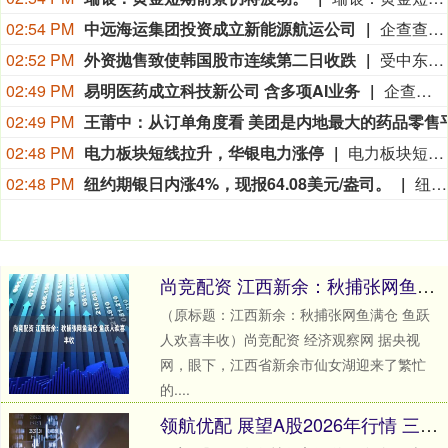
02:54 PM
中远海运集团投资成立新能源航运公司
企查查APP显示，近日，深圳中远海运新能源航运有限公司成立，经营范围包含新兴能源技术研发；合同能源管理；电池销售；蓄电池租赁；电池零配件生产等。企查查股权穿透显示，该公司由中国远洋海运集团有限公司间接全资持股。
02:52 PM
外资抛售致使韩国股市连续第二日收跌
受中东局势再度紧张打压市场情绪、外资持续抛售股票影响，韩国股市周五连续第二个交易日收低。韩元兑美元汇率走高。韩国综合股价指数（KOSPI）开盘上涨 1.09%，随后震荡下行，最低下探至 6158.73 点，收盘下跌 37.61 点，跌幅 0.6%，报 6258.77 点。前一交易日，受科技股大跌拖累，该指数暴跌 4.58%。据报道，伊朗威胁禁止美国及以色列船只通行这一战略航道，并要求其认定的敌对国家支付补偿方可通行。外资净卖出 8580.7 亿韩元（折合 6.05 亿美元）股票；机构投资者、个人投资者则分别净买入 5789.9 亿韩元、2669.8 亿韩元。分析师表示，该战略航道的相关不确定性或将推高油价，本就受 AI 板块交易扰动的市场，波动将进一步加剧。
02:49 PM
易明医药成立科技新公司 含多项AI业务
企查查APP显示，近日，深圳格思普科技有限公司成立，经营范围包含人工智能基础软件开发；人工智能基础资源与技术平台；人工智能理论与算法软件开发；人工智能应用软件开发等。企查查股权穿透显示，该公司由易明医药(002826)间接全资持股。
02:49 PM
02:48 PM
电力板块短线拉升，华银电力涨停
电力板块短线拉升，华银电力涨停，华电辽能、晋控电力、大唐发电、京能电力、豫能控股等纷纷走高。
02:48 PM
纽约期银日内涨4%，现报64.08美元/盎司。
纽约期银日内涨4%，现报64.08美元/盎司。
尚竞配资 江西新余：秋捕张网鱼满仓 鱼跃人欢喜丰收
（原标题：江西新余：秋捕张网鱼满仓 鱼跃
人欢喜丰收）尚竞配资 经济观察网 据央视
网，眼下，江西省新余市仙女湖迎来了繁忙
的....
领航优配 展望A股2026年行情 三大投资主线获券商青睐