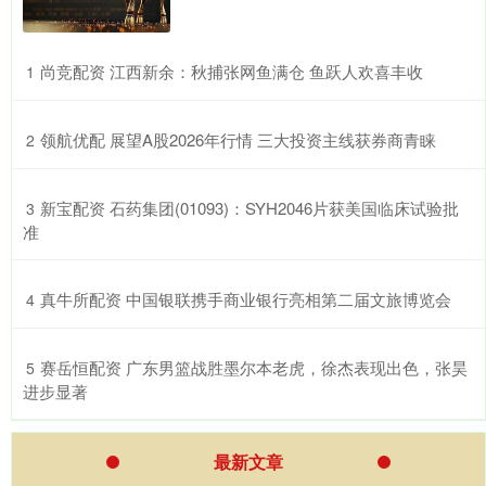
​尚竞配资 江西新余：秋捕张网鱼满仓 鱼跃人欢喜丰收
1
​领航优配 展望A股2026年行情 三大投资主线获券商青睐
2
​新宝配资 石药集团(01093)：SYH2046片获美国临床试验批
3
准
​真牛所配资 中国银联携手商业银行亮相第二届文旅博览会
4
​赛岳恒配资 广东男篮战胜墨尔本老虎，徐杰表现出色，张昊
5
进步显著
最新文章