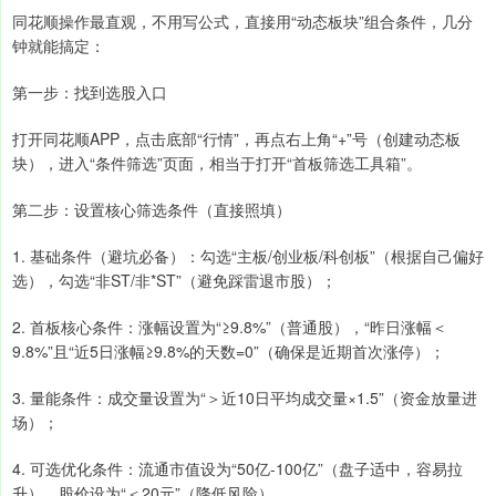
同花顺操作最直观，不用写公式，直接用“动态板块”组合条件，几分
钟就能搞定：
第一步：找到选股入口
打开同花顺APP，点击底部“行情”，再点右上角“+”号（创建动态板
块），进入“条件筛选”页面，相当于打开“首板筛选工具箱”。
第二步：设置核心筛选条件（直接照填）
1. 基础条件（避坑必备）：勾选“主板/创业板/科创板”（根据自己偏好
选），勾选“非ST/非*ST”（避免踩雷退市股）；
2. 首板核心条件：涨幅设置为“≥9.8%”（普通股），“昨日涨幅＜
9.8%”且“近5日涨幅≥9.8%的天数=0”（确保是近期首次涨停）；
3. 量能条件：成交量设置为“＞近10日平均成交量×1.5”（资金放量进
场）；
4. 可选优化条件：流通市值设为“50亿-100亿”（盘子适中，容易拉
升），股价设为“＜20元”（降低风险）。