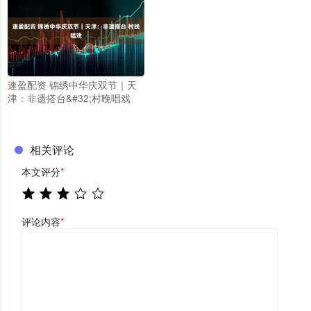
速盈配资 锦绣中华庆双节｜天
津：非遗搭台&#32;村晚唱戏
相关评论
本文评分
*
评论内容
*