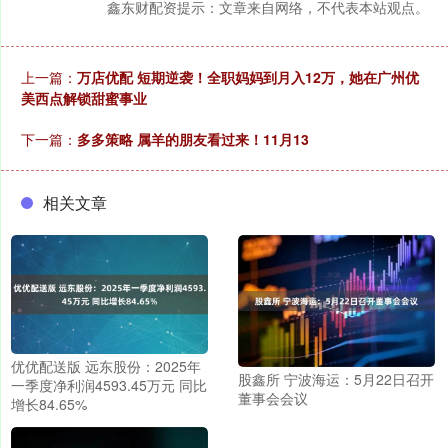
鑫东财配资提示：文章来自网络，不代表本站观点。
上一篇：
万店优配 短期逆袭！全职妈妈到月入12万，她在广州优
美西点解锁甜蜜事业
下一篇：
多多策略 属羊的朋友看过来！11月13
相关文章
优优配送版 远东股份：2025年
股鑫所 宁波海运：5月22日召开
一季度净利润4593.45万元 同比
董事会会议
增长84.65%