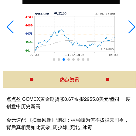
热点资讯
点点盈 COMEX黄金期货涨0.67% 报2955.8美元/盎司 一度
创盘中历史新高
金元速配 《扫毒风暴》谜团：林强峰为何不拔掉云司令，
背后真相竟如此复杂_周少雄_宛北_冰毒