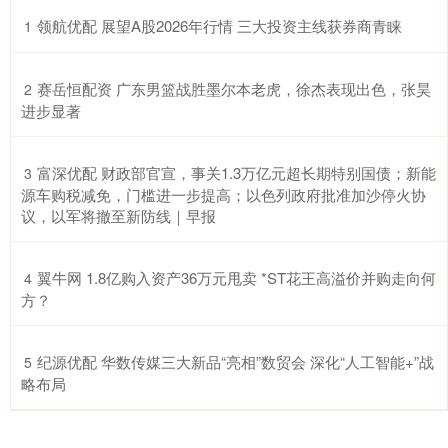
​领航优配 展望A股2026年行情 三大投资主线获券商青睐
1
​赛岳恒配资 广东男篮战胜墨尔本老虎，徐杰表现出色，张昊
2
进步显著
​富深优配 财政部官宣，事关1.3万亿元超长期特别国债；新能
3
源车购税减免，门槛进一步提高；以色列政府批准加沙停火协
议，以军将撤至新防线｜早报
​翼牛网 1.8亿购入资产36万元甩卖 *ST花王高溢价并购走向何
4
方？
​纪源优配 华数传媒三大新品“亮相”数贸会 深化“人工智能+”战
5
略布局