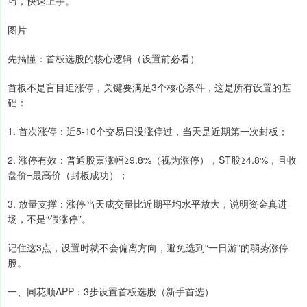
巧，快速上手。
图片
先搞懂：首板选股的核心逻辑（设置前必看）
首板不是盲目追涨停，关键要满足3个核心条件，这是所有设置的基
础：
1. 首次涨停：近5-10个交易日没涨停过，当天是近期第一次封板；
2. 涨停有效：普通股票涨幅≥9.8%（视为涨停），ST股≥4.8%，且收
盘价=最高价（封板成功）；
3. 放量支撑：涨停当天成交量比近期平均水平放大，说明资金真进
场，不是“假涨停”。
记住这3点，设置时就不会偏离方向，避免选到“一日游”的弱势涨停
股。
一、同花顺APP：3步设置首板选股（新手首选）