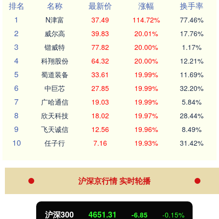
排名
名称
最新价
涨幅
换手率
1
N津富
37.49
114.72%
77.46%
2
威尔高
39.83
20.01%
17.76%
3
锴威特
77.82
20.00%
1.17%
4
科翔股份
64.32
20.00%
12.21%
5
蜀道装备
33.61
19.99%
11.69%
6
中巨芯
27.85
19.99%
32.20%
7
广哈通信
19.03
19.99%
5.84%
8
欣天科技
18.02
19.97%
28.44%
9
飞天诚信
12.56
19.96%
8.49%
10
任子行
7.16
19.93%
31.42%
沪深京行情 实时轮播
北证50
1122.88
3.42
0.30%