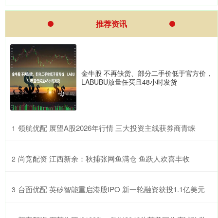
推荐资讯
金牛股 不再缺货、部分二手价低于官方价，
LABUBU放量任买且48小时发货
​领航优配 展望A股2026年行情 三大投资主线获券商青睐
1
​尚竞配资 江西新余：秋捕张网鱼满仓 鱼跃人欢喜丰收
2
​台面优配 英矽智能重启港股IPO 新一轮融资获投1.1亿美元
3