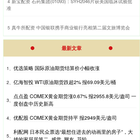
​新宝配资 石药集团(01093)：SYH2046片获美国临床试验批
4
准
​真牛所配资 中国银联携手商业银行亮相第二届文旅博览会
5
最新文章
优选策略 国际原油期货结算价小幅收涨
1、
亿海智投 WTI原油期货跌超2% 报69.09美元/桶
2、
点点盈 COMEX黄金期货涨0.67% 报2955.8美元/盎司 一
3、
度创盘中历史新高
优配股 COMEX黄金期货持平 报2949美元/盎司
4、
利配网 日本民众票选“最想住进去的动画里的房子”，大
5、
雄的家屈居第二_感觉_网友_花轮