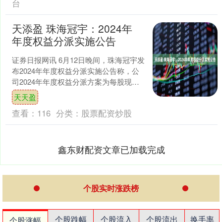
台
天添盈 珠海冠宇：2024年
年度权益分派实施公告
证券日报网讯 6月12日晚间，珠海冠宇发
布2024年年度权益分派实施公告称，公
司2024年年度权益分派方案为每股现金
红利0.30元（含税），股权登记日为
天天盈
2025....
查看：
116
分类：
股票配资炒股
鑫东财配资文章已加载完成
个股实时涨跌榜
个股跌幅
个股流入
个股流出
换手率
个股涨幅