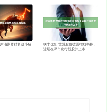
际原油期货结算价小幅
联丰优配 世盟股份披露招股书拟于
近期在深市发行新股并上市