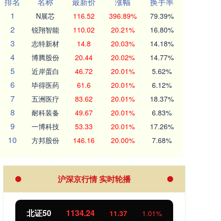
排名
名称
最新价
涨幅
换手率
1
N展芯
116.52
396.89%
79.39%
2
锐翔智能
110.02
20.21%
16.80%
3
志特新材
14.8
20.03%
14.18%
4
博腾股份
20.44
20.02%
14.77%
5
近岸蛋白
46.72
20.01%
5.62%
6
毕得医药
61.6
20.01%
6.12%
7
五洲医疗
83.62
20.01%
18.37%
8
耐科装备
49.67
20.01%
6.83%
9
一博科技
53.33
20.01%
17.26%
10
方邦股份
146.16
20.00%
7.68%
沪深京行情 实时轮播
北证50
1134.24
创业
11.37
1.01%