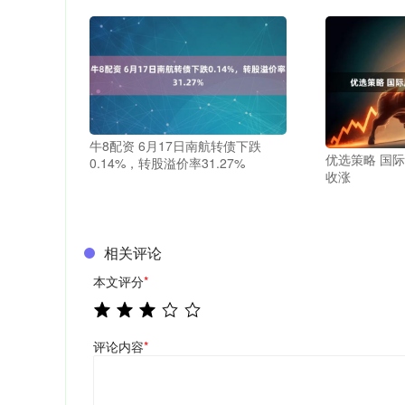
牛8配资 6月17日南航转债下跌
优选策略 国
0.14%，转股溢价率31.27%
收涨
相关评论
本文评分
*
评论内容
*