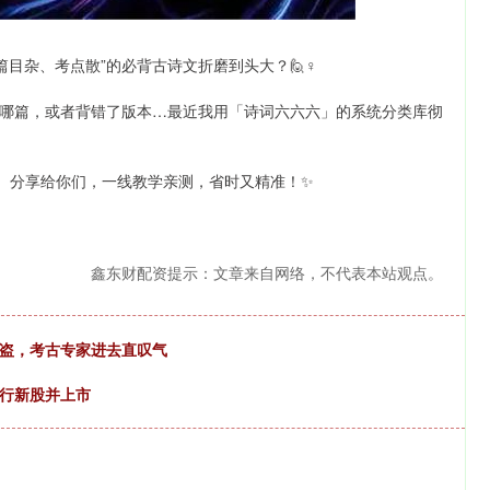
目杂、考点散”的必背古诗文折磨到头大？🙋♀️
哪篇，或者背错了版本…最近我用「诗词六六六」的系统分类库彻
析）分享给你们，一线教学亲测，省时又精准！✨
鑫东财配资提示：文章来自网络，不代表本站观点。
被盗，考古专家进去直叹气
发行新股并上市