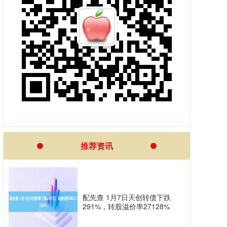
推荐资讯
配先查 1月7日天创转债下跌
291%，转股溢价率27128%