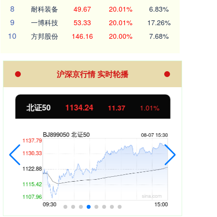
8
耐科装备
49.67
20.01%
6.83%
9
一博科技
53.33
20.01%
17.26%
10
方邦股份
146.16
20.00%
7.68%
沪深京行情 实时轮播
北证50
1134.24
创业
11.37
1.01%