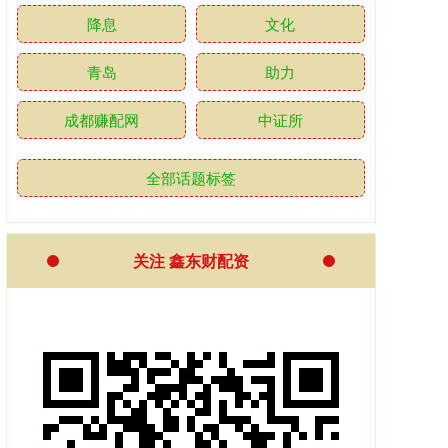
降息
文化
青岛
助力
成都赚配网
中证所
全部话题标签
关注 鑫东财配资