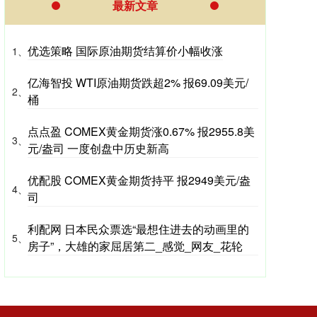
最新文章
优选策略 国际原油期货结算价小幅收涨
1、
亿海智投 WTI原油期货跌超2% 报69.09美元/
2、
桶
点点盈 COMEX黄金期货涨0.67% 报2955.8美
3、
元/盎司 一度创盘中历史新高
优配股 COMEX黄金期货持平 报2949美元/盎
4、
司
利配网 日本民众票选“最想住进去的动画里的
5、
房子”，大雄的家屈居第二_感觉_网友_花轮