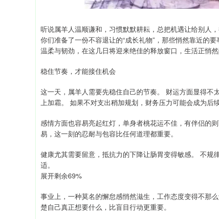
听说属羊人温顺谦和，习惯默默耕耘，总把机遇让给别人，把压
你们准备了一份不容退让的“成长礼物”，那些悄然靠近的要
温柔与韧劲，在这几日将迎来绝佳的释放窗口，生活正悄然
稳住节奏，才能接住机会
这一天，属羊人需要先稳住自己的节奏。 财运方面显得不
上加霜。 如果不对支出稍加规划，财务压力可能会成为后
感情方面也容易亮起红灯，单身者桃花运不佳，有伴侣的则
易，这一刻的忍耐与包容比任何道理都重要。
健康尤其需要留意，抵抗力的下降让肠胃变得敏感。 不规
适。
展开剩余69%
事业上，一种莫名的懈怠感悄然滋生，工作态度变得不那么
楚自己真正想要什么，比盲目行动更重要。