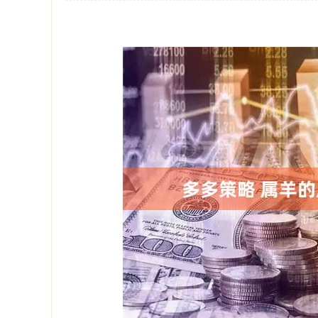
深证成指
14110.12
21.92
0.57%
-34.08