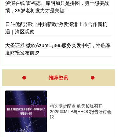
泸深在线 霍福德、库明加只是拼图，勇士想要战
绩，35岁老将发力才是关键！
日斗优配 深圳“并购新政”激发深港上市合作新机
遇｜湾区观察
大圣证券 微软Azure与365服务突发中断，恰临季
度财报发布前夕
推荐资讯
精选期货配资 航天长峰召开
2025年MTP与HROC报告研讨会
议