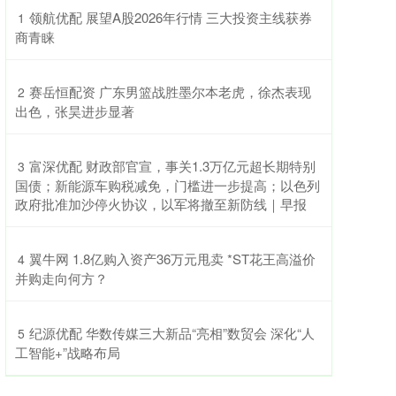
​领航优配 展望A股2026年行情 三大投资主线获券
1
商青睐
​赛岳恒配资 广东男篮战胜墨尔本老虎，徐杰表现
2
出色，张昊进步显著
​富深优配 财政部官宣，事关1.3万亿元超长期特别
3
国债；新能源车购税减免，门槛进一步提高；以色列
政府批准加沙停火协议，以军将撤至新防线｜早报
​翼牛网 1.8亿购入资产36万元甩卖 *ST花王高溢价
4
并购走向何方？
​纪源优配 华数传媒三大新品“亮相”数贸会 深化“人
5
工智能+”战略布局