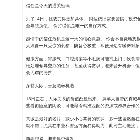
信任是今天的通关密码
到了14日，挑战变得更加具体。 财运依旧需要警惕，投
至导致负债。 保持谨慎是唯一的自保方式。
感情中的信任危机是这一天的核心课题。 你会不自觉地想
人则像一只受惊的刺猬，防备心极重，即便身边有暧昧对象
健康方面，胃胀气、口腔溃疡等小毛病可能找上门，饮食清
松处理领导交办的任务，甚至获得赏识，迎来晋升机会；但
会无谓的纷扰。
深耕人际，善意滋养机遇
15日左右，人际关系的价值凸显出来。 属羊人自带的真诚
些看似随意的闲谈，可能藏着精准匹配的资源或跨界合作的
真诚是最好的名片，减少小心翼翼的试探，多一些坦然自在的
就不错，尤其在事业和财运方面易得助力，此时主动链接，
前期积累，迎来集中爆发