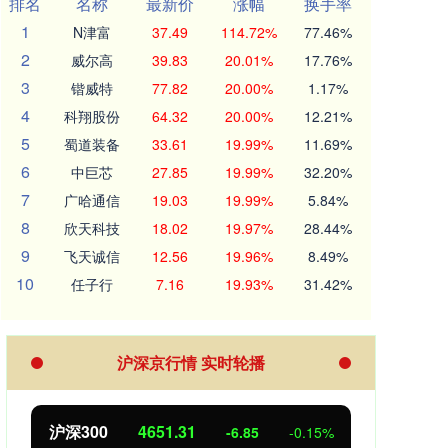
排名
名称
最新价
涨幅
换手率
1
N津富
37.49
114.72%
77.46%
2
威尔高
39.83
20.01%
17.76%
3
锴威特
77.82
20.00%
1.17%
4
科翔股份
64.32
20.00%
12.21%
5
蜀道装备
33.61
19.99%
11.69%
6
中巨芯
27.85
19.99%
32.20%
7
广哈通信
19.03
19.99%
5.84%
8
欣天科技
18.02
19.97%
28.44%
9
飞天诚信
12.56
19.96%
8.49%
10
任子行
7.16
19.93%
31.42%
沪深京行情 实时轮播
北证50
1122.88
创业
3.42
0.30%