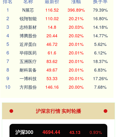
排名
名称
最新价
涨幅
换手率
1
N展芯
116.52
396.89%
79.39%
2
锐翔智能
110.02
20.21%
16.80%
3
志特新材
14.8
20.03%
14.18%
4
博腾股份
20.44
20.02%
14.77%
5
近岸蛋白
46.72
20.01%
5.62%
6
毕得医药
61.6
20.01%
6.12%
7
五洲医疗
83.62
20.01%
18.37%
8
耐科装备
49.67
20.01%
6.83%
9
一博科技
53.33
20.01%
17.26%
10
方邦股份
146.16
20.00%
7.68%
沪深京行情 实时轮播
沪深300
4694.44
北证
43.13
0.93%