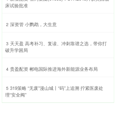
床试验批准
​深资管 小鹦鹉，大生意
2
​天天盈 高考补习、复读、冲刺靠谱之选，带你打
3
破升学困局
​贵盈配资 郴电国际推进海外新能源业务布局
4
​319策略 “无废”漫山城丨“码”上追溯 拧紧医废处
5
理“安全阀”