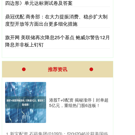
四边形》单元达标测试卷及答案
鼎冠优配 商务部：在大力提振消费、稳步扩大制
度型开放等方面出台更多细化措施
旗开网 美联储再次降息25个基点 鲍威尔警告12月
降息并非板上钉钉
推荐资讯
港股T+0配资 揭秘涨停丨封单超
5亿元，重组热门股6连板！
​新宝配资 石药集团(01093)：SYH2046片获美国临
1