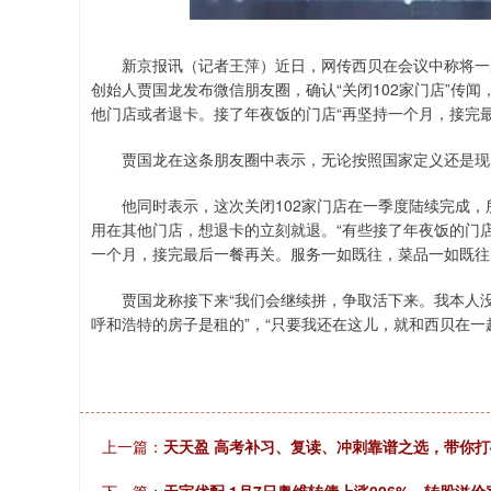
新京报讯（记者王萍）近日，网传西贝在会议中称将一次性
创始人贾国龙发布微信朋友圈，确认“关闭102家门店”传
他门店或者退卡。接了年夜饭的门店“再坚持一个月，接完最
贾国龙在这条朋友圈中表示，无论按照国家定义还是现实
他同时表示，这次关闭102家门店在一季度陆续完成，
用在其他门店，想退卡的立刻就退。“有些接了年夜饭的门
一个月，接完最后一餐再关。服务一如既往，菜品一如既往
贾国龙称接下来“我们会继续拼，争取活下来。我本人没
呼和浩特的房子是租的”，“只要我还在这儿，就和西贝在一
上一篇：
天天盈 高考补习、复读、冲刺靠谱之选，带你