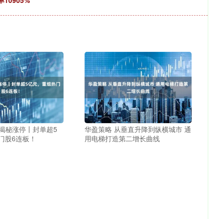
10905%
 揭秘涨停丨封单超5
华盈策略 从垂直升降到纵横城市 通
门股6连板！
用电梯打造第二增长曲线