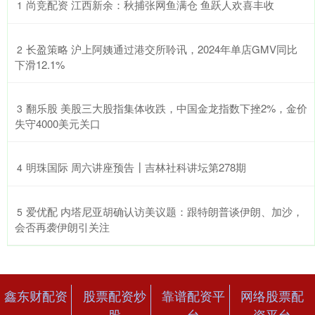
​尚竞配资 江西新余：秋捕张网鱼满仓 鱼跃人欢喜丰收
1
​长盈策略 沪上阿姨通过港交所聆讯，2024年单店GMV同比
2
下滑12.1%
​翻乐股 美股三大股指集体收跌，中国金龙指数下挫2%，金价
3
失守4000美元关口
​明珠国际 周六讲座预告┃吉林社科讲坛第278期
4
​爱优配 内塔尼亚胡确认访美议题：跟特朗普谈伊朗、加沙，
5
会否再袭伊朗引关注
鑫东财配资
股票配资炒
靠谱配资平
网络股票配
股
台
资平台