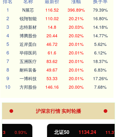
排名
名称
最新价
涨幅
换手率
1
N展芯
116.52
396.89%
79.39%
2
锐翔智能
110.02
20.21%
16.80%
3
志特新材
14.8
20.03%
14.18%
4
博腾股份
20.44
20.02%
14.77%
5
近岸蛋白
46.72
20.01%
5.62%
6
毕得医药
61.6
20.01%
6.12%
7
五洲医疗
83.62
20.01%
18.37%
8
耐科装备
49.67
20.01%
6.83%
9
一博科技
53.33
20.01%
17.26%
10
方邦股份
146.16
20.00%
7.68%
沪深京行情 实时轮播
北证50
1134.24
创业
11.37
1.01%