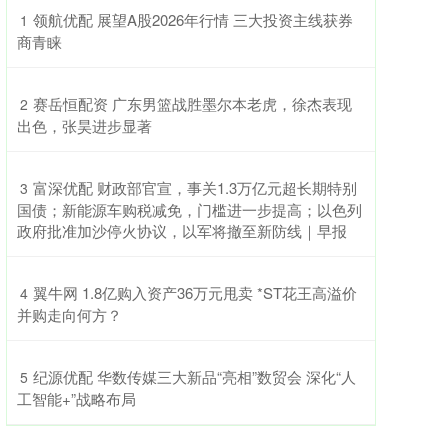
​领航优配 展望A股2026年行情 三大投资主线获券
1
商青睐
​赛岳恒配资 广东男篮战胜墨尔本老虎，徐杰表现
2
出色，张昊进步显著
​富深优配 财政部官宣，事关1.3万亿元超长期特别
3
国债；新能源车购税减免，门槛进一步提高；以色列
政府批准加沙停火协议，以军将撤至新防线｜早报
​翼牛网 1.8亿购入资产36万元甩卖 *ST花王高溢价
4
并购走向何方？
​纪源优配 华数传媒三大新品“亮相”数贸会 深化“人
5
工智能+”战略布局