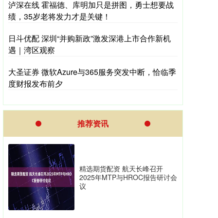
泸深在线 霍福德、库明加只是拼图，勇士想要战
绩，35岁老将发力才是关键！
日斗优配 深圳“并购新政”激发深港上市合作新机
遇｜湾区观察
大圣证券 微软Azure与365服务突发中断，恰临季
度财报发布前夕
推荐资讯
精选期货配资 航天长峰召开
2025年MTP与HROC报告研讨会
议