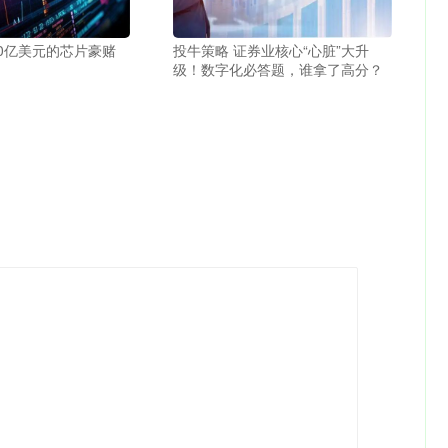
70亿美元的芯片豪赌
投牛策略 证券业核心“心脏”大升
级！数字化必答题，谁拿了高分？