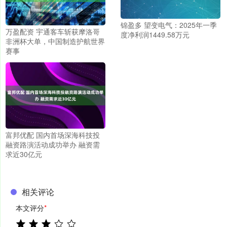
锦盈多 望变电气：2025年一季
万盈配资 宇通客车斩获摩洛哥
度净利润1449.58万元
非洲杯大单，中国制造护航世界
赛事
富邦优配 国内首场深海科技投
融资路演活动成功举办 融资需
求近30亿元
相关评论
本文评分
*