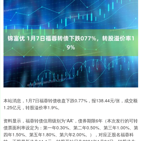
本站消息，1月7日福蓉转债收盘下跌0.77%，报138.44元/张，成交额
1.25亿元，转股溢价率1.9%。
资料显示，福蓉转债信用级别为“AA”，债券期限6年（本次发行的可转
债票面利率设定为：第一年0.30%、第二年0.50%、第三年1.00%、第
四年1.50%、第五年1.80%、第六年2.00%。），对应正股名福蓉科