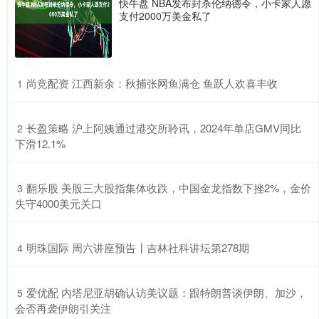
快牛盘 NBA发布封杀伦纳德令，小卡家人愿
支付2000万美金私了
​尚竞配资 江西新余：秋捕张网鱼满仓 鱼跃人欢喜丰收
1
​长盈策略 沪上阿姨通过港交所聆讯，2024年单店GMV同比
2
下滑12.1%
​翻乐股 美股三大股指集体收跌，中国金龙指数下挫2%，金价
3
失守4000美元关口
​明珠国际 周六讲座预告┃吉林社科讲坛第278期
4
​爱优配 内塔尼亚胡确认访美议题：跟特朗普谈伊朗、加沙，
5
会否再袭伊朗引关注