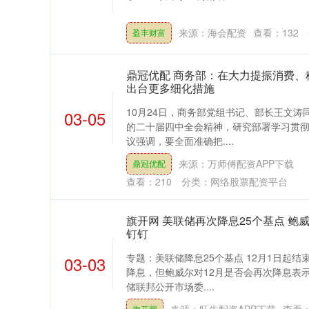
来源：海会配资
查看：
132
盈丰财富
鼎冠优配 商务部：在大力提振消费、
出台更多细化措施
10月24日，商务部党组书记、部长王文
03-05
的二十届四中全会精神，研究部署学习贯
议强调，要全面准确把....
来源：万师傅配资APP下载
鼎冠优配
查看：
210
分类：
网络股票配资平台
旗开网 美联储再次降息25个基点 鲍
钉钉
专题：美联储降息25个基点 12月1日起
03-03
降息，但鲍威尔对12月是否会再次降息表
储联邦公开市场委....
旗开网