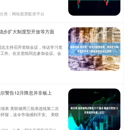
分类：
网络股票配资平台
稳步扩大制度型开放等方面
涛同志主持召开党组会议，传达学习党
彻工作。在京党组同志参加会议。会
威尔警告12月降息并非板上
结束缩表 美联储周三批准连续第二次
示怀疑，这令市场感到不安。 美联