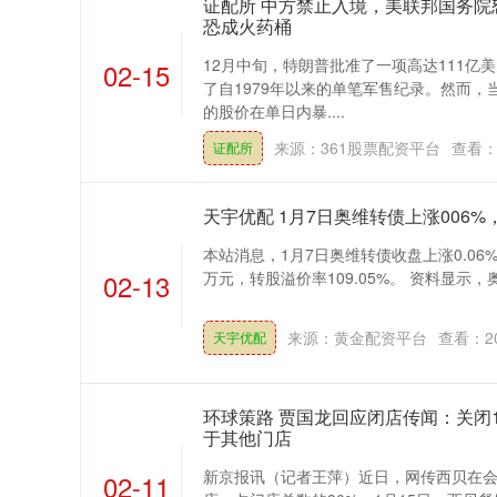
证配所 中方禁止入境，美联邦国务院
恐成火药桶
12月中旬，特朗普批准了一项高达111亿
02-15
了自1979年以来的单笔军售纪录。然而，
的股价在单日内暴....
来源：361股票配资平台
查看
证配所
天宇优配 1月7日奥维转债上涨006%，
本站消息，1月7日奥维转债收盘上涨0.06%，报
02-13
万元，转股溢价率109.05%。 资料显示，奥维
来源：黄金配资平台
查看：
2
天宇优配
环球策路 贾国龙回应闭店传闻：关闭
于其他门店
新京报讯（记者王萍）近日，网传西贝在会
02-11