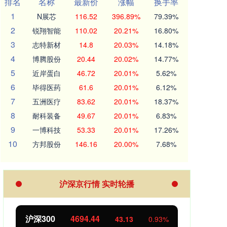
排名
名称
最新价
涨幅
换手率
1
N展芯
116.52
396.89%
79.39%
2
锐翔智能
110.02
20.21%
16.80%
3
志特新材
14.8
20.03%
14.18%
4
博腾股份
20.44
20.02%
14.77%
5
近岸蛋白
46.72
20.01%
5.62%
6
毕得医药
61.6
20.01%
6.12%
7
五洲医疗
83.62
20.01%
18.37%
8
耐科装备
49.67
20.01%
6.83%
9
一博科技
53.33
20.01%
17.26%
10
方邦股份
146.16
20.00%
7.68%
沪深京行情 实时轮播
北证50
1134.24
创业
11.37
1.01%