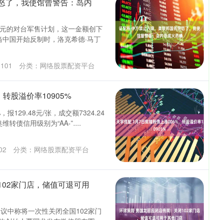
怒了，我使馆曾警告：岛内
美元的对台军售计划，这一金额创下
当中国开始反制时，洛克希德·马丁
：
101
分类：
网络股票配资平台
转股溢价率10905%
129.48元/张，成交额7324.24
转债信用级别为“AA-”....
02
分类：
网络股票配资平台
102家门店，储值可退可用
议中称将一次性关闭全国102家门