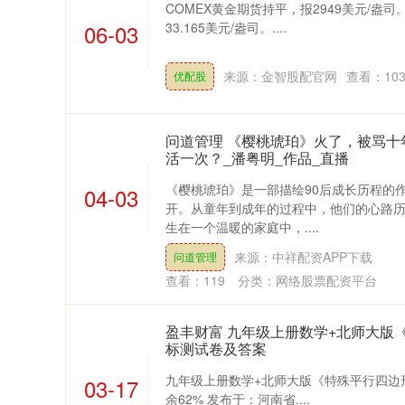
COMEX黄金期货持平，报2949美元/盎司。
06-03
33.165美元/盎司。....
来源：金智股配官网
查看：
10
优配股
问道管理 《樱桃琥珀》火了，被骂十
活一次？_潘粤明_作品_直播
《樱桃琥珀》是一部描绘90后成长历程的
04-03
开。从童年到成年的过程中，他们的心路
生在一个温暖的家庭中，....
来源：中祥配资APP下载
问道管理
查看：
119
分类：
网络股票配资平台
盈丰财富 九年级上册数学+北师大版
标测试卷及答案
九年级上册数学+北师大版《特殊平行四边
03-17
深证成指
14311.01
39.68
1.02%
200.89
余62% 发布于：河南省....