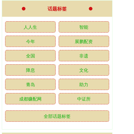
话题标签
人人生
智能
今年
展鹏配资
全国
非遗
降息
文化
青岛
助力
成都赚配网
中证所
全部话题标签