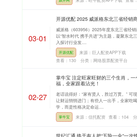
来源：旺牛配资APP下载
查看
开源优配 2025 威派格东北三省经
威派格（603956）2025年度东北三省
03-01
以“智水时代 携手共进”为主题，凝聚东北
入探讨行业发....
来源：巨人配资APP下载
开源优配
查看：
130
分类：
网络股票配资平台
掌牛宝 注定旺家旺财的三个生肖，一
福，全家跟着沾光！
老话说得好：“家有贤人，胜过万贯。” 可
02-27
让财运悄悄进门；有些人一出手，全家吃
学，而是性格决定命运....
来源：信托配资
查看：
104
分
掌牛宝
世纪汇通 终于有人把“五险一金”一次