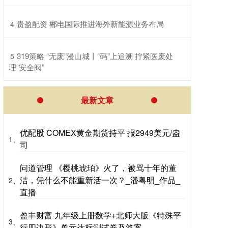
​贵盈配资 郴电国际推进海外新能源业务布局
4
​319策略 “无废”漫山城丨“码”上追溯 拧紧医废处
5
理“安全阀”
最新文章
优配股 COMEX黄金期货持平 报2949美元/盎
1、
司
问道管理 《樱桃琥珀》火了，被骂十年的董
洁，凭什么不能重新活一次？_潘粤明_作品_
2、
直播
盈丰财富 九年级上册数学+北师大版《特殊平
3、
行四边形》单元达标测试卷及答案