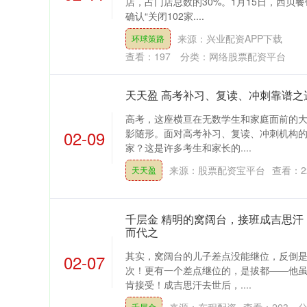
店，占门店总数的30%。1月15日，西贝
确认“关闭102家....
来源：兴业配资APP下载
环球策路
查看：
197
分类：
网络股票配资平台
天天盈 高考补习、复读、冲刺靠谱之
高考，这座横亘在无数学生和家庭面前的
02-09
影随形。面对高考补习、复读、冲刺机构
家？这是许多考生和家长的....
来源：股票配资宝平台
查看：
2
天天盈
千层金 精明的窝阔台，接班成吉思汗
而代之
其实，窝阔台的儿子差点没能继位，反倒
02-07
次！更有一个差点继位的，是拔都——他
肯接受！成吉思汗去世后，....
千层金