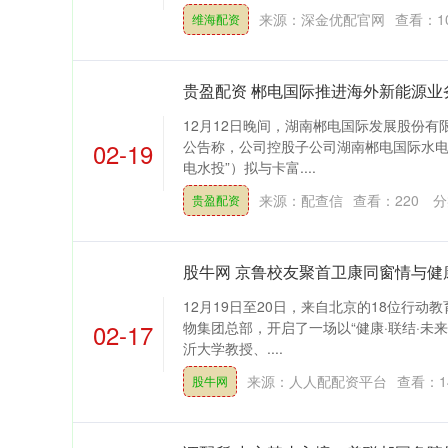
来源：深金优配官网
查看：
1
维海配资
贵盈配资 郴电国际推进海外新能源业
12月12日晚间，湖南郴电国际发展股份有
02-19
公告称，公司控股子公司湖南郴电国际水电
电水投”）拟与卡富....
来源：配查信
查看：
220
分
贵盈配资
股牛网 京鲁校友聚首卫康同窗情与健
12月19日至20日，来自北京的18位行
02-17
物集团总部，开启了一场以“健康·联结·未
沂大学教授、....
来源：人人配配资平台
查看：
1
股牛网