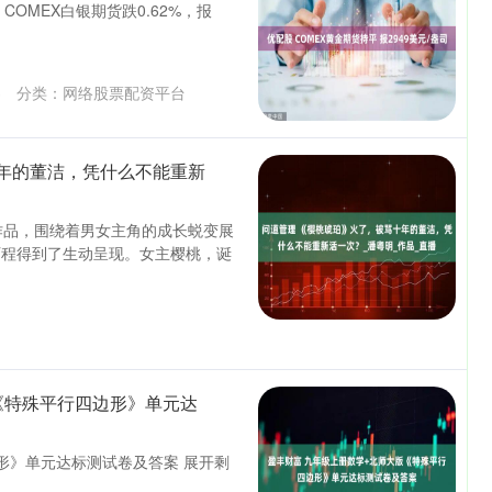
COMEX白银期货跌0.62%，报
3
分类：
网络股票配资平台
年的董洁，凭什么不能重新
作品，围绕着男女主角的成长蜕变展
历程得到了生动呈现。女主樱桃，诞
《特殊平行四边形》单元达
形》单元达标测试卷及答案 展开剩
沪深300
4694.44
1.42%
43.13
0.93%