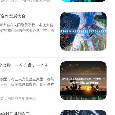
：
203
分类：
网络股票配资平台
销商合作发展大会
经销商大会在沈阳隆重举行。本次大会
三省的核心经销商代表齐聚一堂，深
个会攒，一个会赚，一个带
现实里，有些人光是坐在家里，都能
喝不愁、日子越过越敞亮。这不是玄
类：
网络股票配资平台
性给我们讲明白了