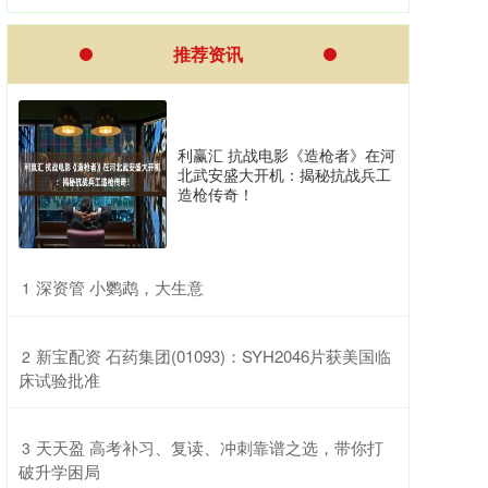
推荐资讯
利赢汇 抗战电影《造枪者》在河
北武安盛大开机：揭秘抗战兵工
造枪传奇！
​深资管 小鹦鹉，大生意
1
​新宝配资 石药集团(01093)：SYH2046片获美国临
2
床试验批准
​天天盈 高考补习、复读、冲刺靠谱之选，带你打
3
破升学困局