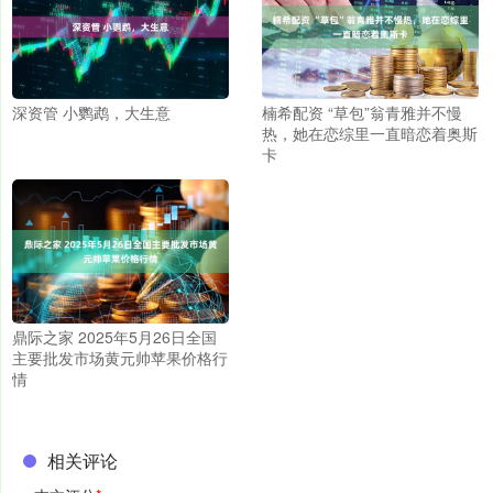
深资管 小鹦鹉，大生意
楠希配资 “草包”翁青雅并不慢
热，她在恋综里一直暗恋着奥斯
卡
鼎际之家 2025年5月26日全国
主要批发市场黄元帅苹果价格行
情
相关评论