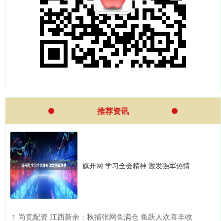
推荐资讯
旗开网 学习全会精神 激发强军热情
​尚竞配资 江西新余：秋捕张网鱼满仓 鱼跃人欢喜丰收
1