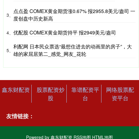
点点盈 COMEX黄金期货涨0.67% 报2955.8美元/盎司 一
3、
度创盘中历史新高
优配股 COMEX黄金期货持平 报2949美元/盎司
4、
利配网 日本民众票选“最想住进去的动画里的房子”，大
5、
雄的家屈居第二_感觉_网友_花轮
鑫东财配资
股票配资炒
靠谱配资平
网络股票配
股
台
资平台
友情链接：
Powered by
鑫东财配资
RSS地图
HTML地图