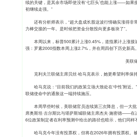
续的关键，是其余市场即使没有‘七巨头’也能上涨——如
初继续走强。”
还有分析师表示，“超大盘成长股这波行情确实涨得非常漂
力棒交接的一年。是时候把资金分散投向更多板块了”。
本周以来，标普500累计上涨0.45%，道指累计上涨接近
强：罗素2000指数本周上涨2.7%，并在周四创下历史新高
美联
克利夫兰联储主席贝丝·哈马克表示，她更希望利率保持“
哈马克说：“目前我们的政策立场大致处在‘中性’附近。”
联储使命中的通胀这一端持续施压。
本周早些时候，美联储官员连续第三次降息，但一大批地
席奥斯坦·古尔斯比与堪萨斯城联储主席杰夫·施密德——
6位政策制定者在利率预测中给出的路径也暗示，他们同样
哈马克今年没有投票权，但将在2026年拥有投票权。被