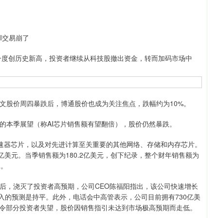
AI交易崩了
一度创历史新高，投资者继续从科技股撤出资金，转而加码市场中
股价周四暴跌后，博通股价也成为关注焦点，跌幅约为10%。
本季展望（称AI芯片销售额有望翻倍），股价仍然暴跌。
I加速器芯片，以及对先进计算至关重要的其他网络、存储和内存芯片。
8亿美元。当季销售额为180.2亿美元，创下纪录，整个财年销售额为
元。
，浇灭了投资者高预期，公司CEO陈福阳指出，该公司快速增长
收入的预测是持平。此外，电话会中高管表示，公司目前拥有730亿美
字令部分投资者失望，股价因销售指引未达到市场极高预期而走低。