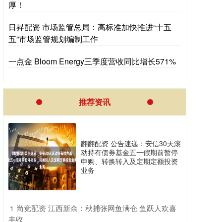
厚！
日昇配资 市场监管总局：高标准加快推进“十五
五”市场监管规划编制工作
一点金 Bloom Energy三季度营收同比增长571%
推荐资讯
翻翻配资 公告速递：安信30天滚
动持有债券基金五一假期前暂停
申购、转换转入及定期定额投资
业务
​尚竞配资 江西新余：秋捕张网鱼满仓 鱼跃人欢喜
1
丰收