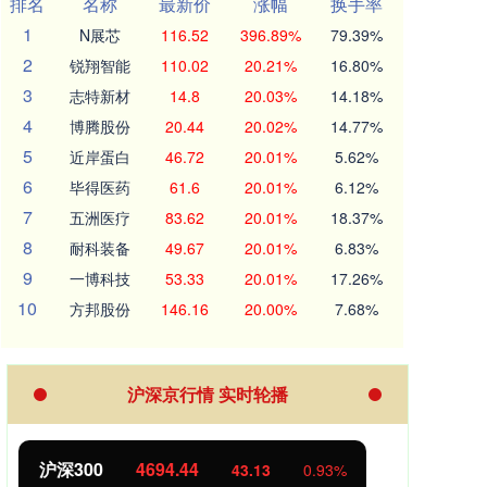
排名
名称
最新价
涨幅
换手率
1
N展芯
116.52
396.89%
79.39%
2
锐翔智能
110.02
20.21%
16.80%
3
志特新材
14.8
20.03%
14.18%
4
博腾股份
20.44
20.02%
14.77%
5
近岸蛋白
46.72
20.01%
5.62%
6
毕得医药
61.6
20.01%
6.12%
7
五洲医疗
83.62
20.01%
18.37%
8
耐科装备
49.67
20.01%
6.83%
9
一博科技
53.33
20.01%
17.26%
10
方邦股份
146.16
20.00%
7.68%
沪深京行情 实时轮播
北证50
1134.24
创业
11.37
1.01%