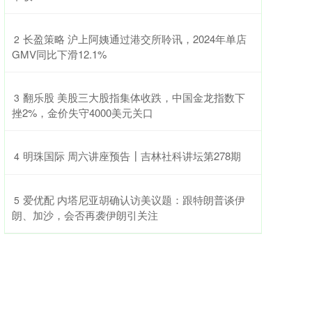
​长盈策略 沪上阿姨通过港交所聆讯，2024年单店
2
GMV同比下滑12.1%
​翻乐股 美股三大股指集体收跌，中国金龙指数下
3
挫2%，金价失守4000美元关口
​明珠国际 周六讲座预告┃吉林社科讲坛第278期
4
​爱优配 内塔尼亚胡确认访美议题：跟特朗普谈伊
5
朗、加沙，会否再袭伊朗引关注