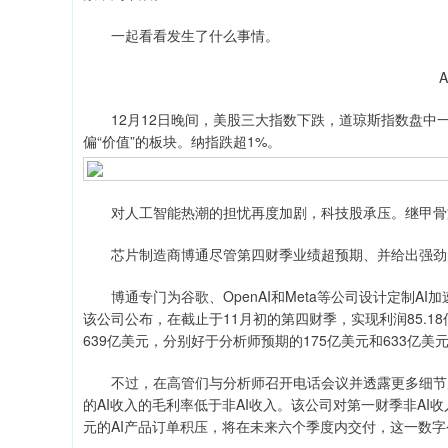
一起看看发生了什么事情。
12月12日晚间，美股三大指数下跌，道琼斯指数盘中
偏“价值”的板块。纳指跌超1%。
对人工智能热潮的担忧再度加剧，科技股承压。继甲骨文
芯片制造商博通尽管第四财季业绩超预期、并给出强劲的
博通专门为谷歌、OpenAI和Meta等公司设计定制A
该公司公布，在截止于11月初的第四财季，实现利润85.1
639亿美元，分别好于分析师预期的175亿美元和633亿美
不过，在高管们与分析师召开电话会议并透露更多细节后
的AI收入的毛利率低于非AI收入。该公司对第一财季非AI
元的AI产品订单积压，将在未来六个季度内交付，这一数