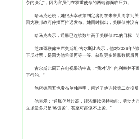
杂的决定”，因为官员们在双重使命的两端都面临压力。
哈马克还说，她很庆幸政策制定者将在未来几周拿到关键
因为联邦政府停摆而推迟发布。她同时指出，美联储并没有
哈马克表示，通胀已连续数年高于美联储2%的目标，近
芝加哥联储主席奥斯坦·古尔斯比表示，他对2026年的
下反对票，是因为他希望再等一等、获取更多通胀数据后再
古尔斯比周五在电视采访中说：“我对明年的利率并不鹰
下行的。”
施密德周五也发布单独声明，阐述了他连续第二次投反
他表示：“通胀仍然过高，经济继续保持动能，劳动力市
立场最多只是‘略偏紧’，甚至可能谈不上紧。”