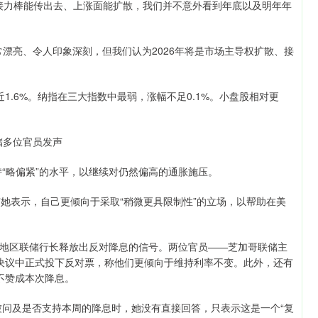
果接力棒能传出去、上涨面能扩散，我们并不意外看到年底以及明年年
亮、令人印象深刻，但我们认为2026年将是市场主导权扩散、接
1.6%。纳指在三大指数中最弱，涨幅不足0.1%。小盘股相对更
。
储多位官员发声
略偏紧”的水平，以继续对仍然偏高的通胀施压。
她表示，自己更倾向于采取“稍微更具限制性”的立场，以帮助在美
区联储行长释放出反对降息的信号。两位官员——芝加哥联储主
在决议中正式投下反对票，称他们更倾向于维持利率不变。此外，还有
不赞成本次降息。
问及是否支持本周的降息时，她没有直接回答，只表示这是一个“复