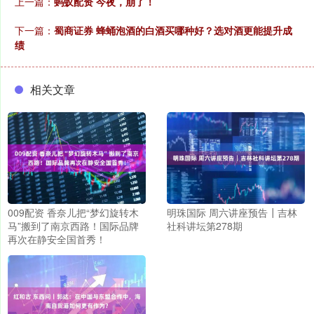
上一篇：
蚂蚁配资 今夜，崩了！
下一篇：
蜀商证券 蜂蛹泡酒的白酒买哪种好？选对酒更能提升成
绩
相关文章
009配资 香奈儿把“梦幻旋转木
明珠国际 周六讲座预告┃吉林
马”搬到了南京西路！国际品牌
社科讲坛第278期
再次在静安全国首秀！