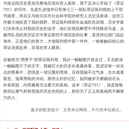
为使这段历史更加完整地呈现在世人面前，我下定决心开始了《罪证
731》的写作。先是扎进侵华日军第七三一部队罪证陈列馆的上千部
书籍里，而后又与哈尔滨市社会科学院的研究人员交流座谈，这些工
作极大地拓宽了我的视野。罪证陈列馆馆长金成民告诉我，历史学家
们没有停止对那段历史的追寻，他们在残垣断壁中寻找蛛丝马迹，从
被俘队员的亲历证言中查证那些不堪回首的往事，甚至跨出国门远赴
海外。正是他们的努力，才使陈列馆中那一件件、一桩桩触目惊心的
罪证连接起来，呈现在世人眼前。
在被称为“黑匣子”的罪证陈列馆，我从一幅幅图片前走过，又去默读
一幅幅图片下的文字。我被巨大的历史长卷裹挟着，投进没有一丝光
点的黑幕中，恐惧是一堵沉重的黑墙，压得我喘不过气来，生出逃离
窒息、逃离黑暗的冲动。那些尘封的记忆，如同被岁月磨砺的石头，
外表斑驳，内里藏着无法磨灭的真相。这本《罪证731》，就是致敬
那些以勇气和智慧揭开历史伤疤的人，那些为了正义和真相而不懈努
力的人。
鑫东财配资提示：文章来自网络，不代表本站观点。