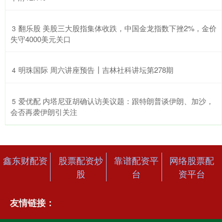
​翻乐股 美股三大股指集体收跌，中国金龙指数下挫2%，金价
3
失守4000美元关口
​明珠国际 周六讲座预告┃吉林社科讲坛第278期
4
​爱优配 内塔尼亚胡确认访美议题：跟特朗普谈伊朗、加沙，
5
会否再袭伊朗引关注
鑫东财配资
股票配资炒
靠谱配资平
网络股票配
股
台
资平台
友情链接：