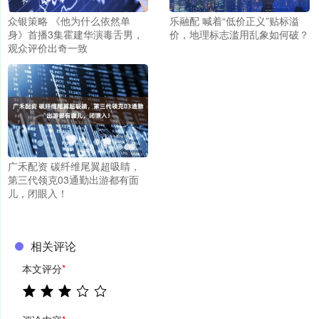
众银策略 《他为什么依然单
乐融配 喊着“低价正义”贴标溢
身》首播3集霍建华演毒舌男，
价，地理标志滥用乱象如何破？
观众评价出奇一致
广禾配资 碳纤维尾翼超吸睛，
第三代领克03通勤出游都有面
儿，闭眼入！
相关评论
本文评分
*