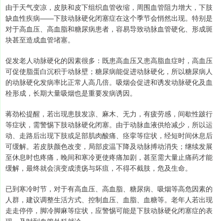
由于天气变凉，皮肤和皮下组织血管收缩，周围血管阻力增大，下肢
缺血性疾病——下肢动脉硬化闭塞症在这个季节会悄然出现。特别是
对于高血压、高血脂和糖尿病患者，容易导致动脉血管硬化、形成斑
块甚至造成血管堵塞。
促发老人动脉硬化的因素很多：既患高血压又患高脂血症时，高血压
可促使脂蛋白沉积于动脉壁；糖尿病能促进动脉硬化，所以糖尿病人
的动脉硬化发病率比正常人高几倍。吸烟会促进和诱发动脉硬化及血
栓形成，长期大量吸烟也是重要发病诱因。
蒋劲松提醒，若出现患肢发凉、麻木、无力，有疲劳感，间歇性跛行
等症状，需警惕下肢动脉硬化闭塞。由于动脉血液供给减少，所以运
动、走路后出现下肢或足部肌肉酸痛、痉挛等症状，经短时间休息后
可缓解。若皮肤颜色改变，局部皮温下降及动脉搏动消失；继续发展
至休息时也疼痛，晚间和寒冷更使疼痛加剧，甚至需大量止痛药才能
缓解，最终就会演变成溃疡与坏疽，不得不截肢，危及生命。
已到寒冷时节，对于有高血压、高血脂、糖尿病、吸烟等高危因素的
人群，建议调整生活方式、控制血压、血脂、血糖等。老年人若出现
走走停停，脚冷脚麻等症状，应警惕可能是下肢动脉硬化闭塞症的表