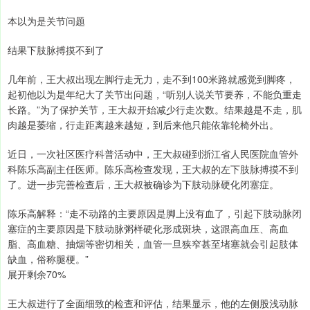
本以为是关节问题
结果下肢脉搏摸不到了
几年前，王大叔出现左脚行走无力，走不到100米路就感觉到脚疼，
起初他以为是年纪大了关节出问题，“听别人说关节要养，不能负重走
长路。”为了保护关节，王大叔开始减少行走次数。结果越是不走，肌
肉越是萎缩，行走距离越来越短，到后来他只能依靠轮椅外出。
近日，一次社区医疗科普活动中，王大叔碰到浙江省人民医院血管外
科陈乐高副主任医师。陈乐高检查发现，王大叔的左下肢脉搏摸不到
了。进一步完善检查后，王大叔被确诊为下肢动脉硬化闭塞症。
陈乐高解释：“走不动路的主要原因是脚上没有血了，引起下肢动脉闭
塞症的主要原因是下肢动脉粥样硬化形成斑块，这跟高血压、高血
脂、高血糖、抽烟等密切相关，血管一旦狭窄甚至堵塞就会引起肢体
缺血，俗称腿梗。”
展开剩余70%
王大叔进行了全面细致的检查和评估，结果显示，他的左侧股浅动脉