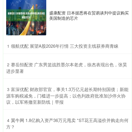
盛康配资 日本据悉将在贸易谈判中提议购买
美国制造的芯片
​领航优配 展望A股2026年行情 三大投资主线获券商青睐
1
​赛岳恒配资 广东男篮战胜墨尔本老虎，徐杰表现出色，张昊
2
进步显著
​富深优配 财政部官宣，事关1.3万亿元超长期特别国债；新能
3
源车购税减免，门槛进一步提高；以色列政府批准加沙停火协
议，以军将撤至新防线｜早报
​翼牛网 1.8亿购入资产36万元甩卖 *ST花王高溢价并购走向何
4
方？