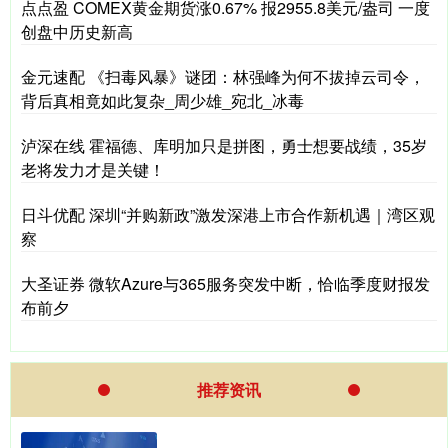
点点盈 COMEX黄金期货涨0.67% 报2955.8美元/盎司 一度
创盘中历史新高
金元速配 《扫毒风暴》谜团：林强峰为何不拔掉云司令，
背后真相竟如此复杂_周少雄_宛北_冰毒
泸深在线 霍福德、库明加只是拼图，勇士想要战绩，35岁
老将发力才是关键！
日斗优配 深圳“并购新政”激发深港上市合作新机遇｜湾区观
察
大圣证券 微软Azure与365服务突发中断，恰临季度财报发
布前夕
推荐资讯