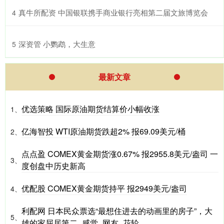
​真牛所配资 中国银联携手商业银行亮相第二届文旅博览会
4
​深资管 小鹦鹉，大生意
5
最新文章
优选策略 国际原油期货结算价小幅收涨
1、
亿海智投 WTI原油期货跌超2% 报69.09美元/桶
2、
点点盈 COMEX黄金期货涨0.67% 报2955.8美元/盎司 一
3、
度创盘中历史新高
优配股 COMEX黄金期货持平 报2949美元/盎司
4、
利配网 日本民众票选“最想住进去的动画里的房子”，大
5、
雄的家屈居第二_感觉_网友_花轮