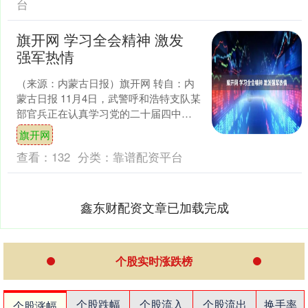
台
旗开网 学习全会精神 激发
强军热情
（来源：内蒙古日报）旗开网 转自：内
蒙古日报 11月4日，武警呼和浩特支队某
部官兵正在认真学习党的二十届四中全
会精神。为推动学习贯彻党的二十届四
旗开网
中全会精神走深走....
查看：
132
分类：
靠谱配资平台
鑫东财配资文章已加载完成
个股实时涨跌榜
个股跌幅
个股流入
个股流出
换手率
个股涨幅