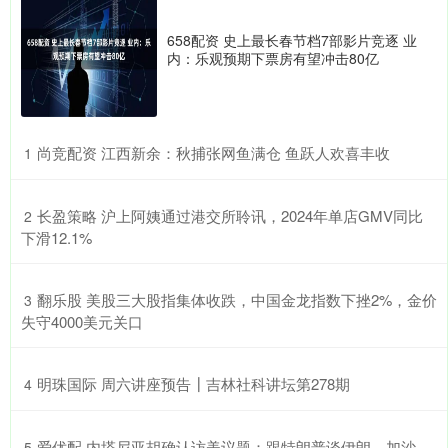
658配资 史上最长春节档7部影片竞逐 业
内：乐观预期下票房有望冲击80亿
​尚竞配资 江西新余：秋捕张网鱼满仓 鱼跃人欢喜丰收
1
​长盈策略 沪上阿姨通过港交所聆讯，2024年单店GMV同比
2
下滑12.1%
​翻乐股 美股三大股指集体收跌，中国金龙指数下挫2%，金价
3
失守4000美元关口
​明珠国际 周六讲座预告┃吉林社科讲坛第278期
4
​爱优配 内塔尼亚胡确认访美议题：跟特朗普谈伊朗、加沙，
5