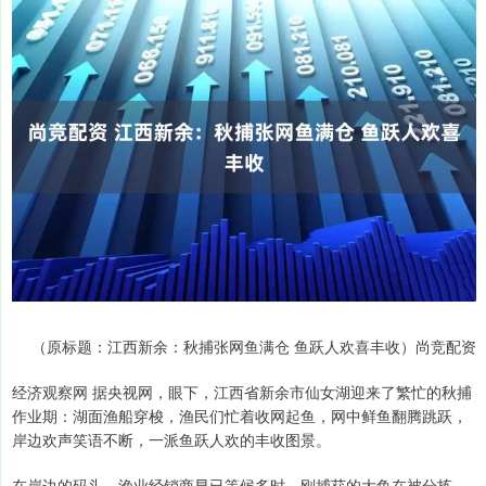
（原标题：江西新余：秋捕张网鱼满仓 鱼跃人欢喜丰收）尚竞配资
经济观察网 据央视网，眼下，江西省新余市仙女湖迎来了繁忙的秋捕
作业期：湖面渔船穿梭，渔民们忙着收网起鱼，网中鲜鱼翻腾跳跃，
岸边欢声笑语不断，一派鱼跃人欢的丰收图景。
在岸边的码头，渔业经销商早已等候多时。刚捕获的大鱼在被分拣、