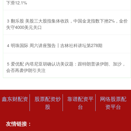
下滑12.1%
​翻乐股 美股三大股指集体收跌，中国金龙指数下挫2%，金价
3
失守4000美元关口
​明珠国际 周六讲座预告┃吉林社科讲坛第278期
4
​爱优配 内塔尼亚胡确认访美议题：跟特朗普谈伊朗、加沙，
5
会否再袭伊朗引关注
鑫东财配资
股票配资炒
靠谱配资平
网络股票配
股
台
资平台
友情链接：