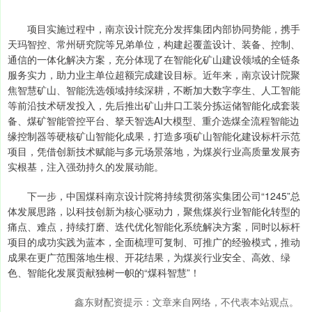
项目实施过程中，南京设计院充分发挥集团内部协同势能，携手
天玛智控、常州研究院等兄弟单位，构建起覆盖设计、装备、控制、
通信的一体化解决方案，充分体现了在智能化矿山建设领域的全链条
服务实力，助力业主单位超额完成建设目标。近年来，南京设计院聚
焦智慧矿山、智能洗选领域持续深耕，不断加大数字孪生、人工智能
等前沿技术研发投入，先后推出矿山井口工装分拣运储智能化成套装
备、煤矿智能管控平台、拏天智选AI大模型、重介选煤全流程智能边
缘控制器等硬核矿山智能化成果，打造多项矿山智能化建设标杆示范
项目，凭借创新技术赋能与多元场景落地，为煤炭行业高质量发展夯
实根基，注入强劲持久的发展动能。
下一步，中国煤科南京设计院将持续贯彻落实集团公司“1245”总
体发展思路，以科技创新为核心驱动力，聚焦煤炭行业智能化转型的
痛点、难点，持续打磨、迭代优化智能化系统解决方案，同时以标杆
项目的成功实践为蓝本，全面梳理可复制、可推广的经验模式，推动
成果在更广范围落地生根、开花结果，为煤炭行业安全、高效、绿
色、智能化发展贡献独树一帜的“煤科智慧”！
鑫东财配资提示：文章来自网络，不代表本站观点。