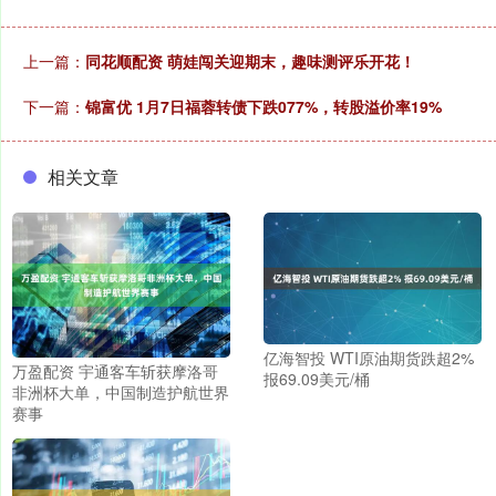
上一篇：
同花顺配资 萌娃闯关迎期末，趣味测评乐开花！
下一篇：
锦富优 1月7日福蓉转债下跌077%，转股溢价率19%
相关文章
亿海智投 WTI原油期货跌超2%
万盈配资 宇通客车斩获摩洛哥
报69.09美元/桶
非洲杯大单，中国制造护航世界
赛事