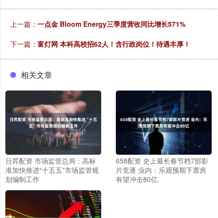
上一篇：
一点金 Bloom Energy三季度营收同比增长571%
下一篇：
富灯网 本科高校招62人！含行政岗位！待遇丰厚！
相关文章
日昇配资 市场监管总局：高标
658配资 史上最长春节档7部影
准加快推进“十五五”市场监管规
片竞逐 业内：乐观预期下票房
划编制工作
有望冲击80亿