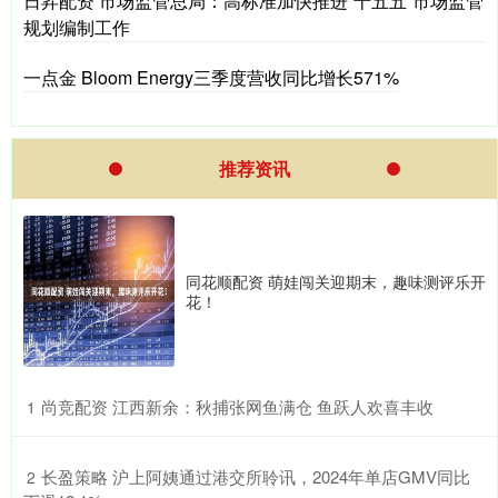
日昇配资 市场监管总局：高标准加快推进“十五五”市场监管
规划编制工作
一点金 Bloom Energy三季度营收同比增长571%
推荐资讯
同花顺配资 萌娃闯关迎期末，趣味测评乐开
花！
​尚竞配资 江西新余：秋捕张网鱼满仓 鱼跃人欢喜丰收
1
​长盈策略 沪上阿姨通过港交所聆讯，2024年单店GMV同比
2