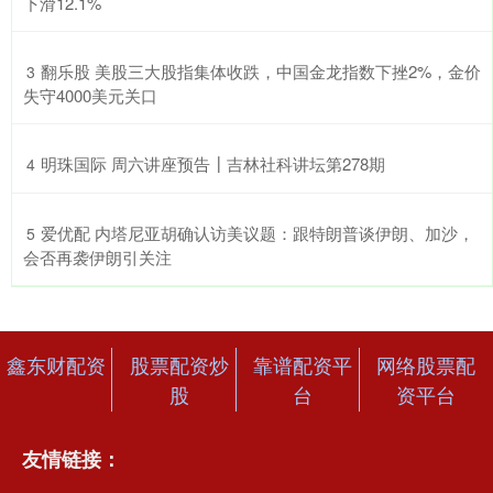
下滑12.1%
​翻乐股 美股三大股指集体收跌，中国金龙指数下挫2%，金价
3
失守4000美元关口
​明珠国际 周六讲座预告┃吉林社科讲坛第278期
4
​爱优配 内塔尼亚胡确认访美议题：跟特朗普谈伊朗、加沙，
5
会否再袭伊朗引关注
鑫东财配资
股票配资炒
靠谱配资平
网络股票配
股
台
资平台
友情链接：