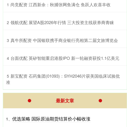
​尚竞配资 江西新余：秋捕张网鱼满仓 鱼跃人欢喜丰收
1
​领航优配 展望A股2026年行情 三大投资主线获券商青睐
2
​真牛所配资 中国银联携手商业银行亮相第二届文旅博览会
3
​台面优配 英矽智能重启港股IPO 新一轮融资获投1.1亿美元
4
​新宝配资 石药集团(01093)：SYH2046片获美国临床试验批
5
准
最新文章
优选策略 国际原油期货结算价小幅收涨
1、