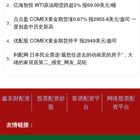
亿海智投 WTI原油期货跌超2% 报69.09美元/桶
2、
点点盈 COMEX黄金期货涨0.67% 报2955.8美元/盎司 一
3、
度创盘中历史新高
优配股 COMEX黄金期货持平 报2949美元/盎司
4、
利配网 日本民众票选“最想住进去的动画里的房子”，大
5、
雄的家屈居第二_感觉_网友_花轮
鑫东财配资
股票配资炒
靠谱配资平
网络股票配
股
台
资平台
友情链接：