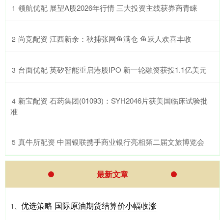
​领航优配 展望A股2026年行情 三大投资主线获券商青睐
1
​尚竞配资 江西新余：秋捕张网鱼满仓 鱼跃人欢喜丰收
2
​台面优配 英矽智能重启港股IPO 新一轮融资获投1.1亿美元
3
​新宝配资 石药集团(01093)：SYH2046片获美国临床试验批
4
准
​真牛所配资 中国银联携手商业银行亮相第二届文旅博览会
5
最新文章
优选策略 国际原油期货结算价小幅收涨
1、