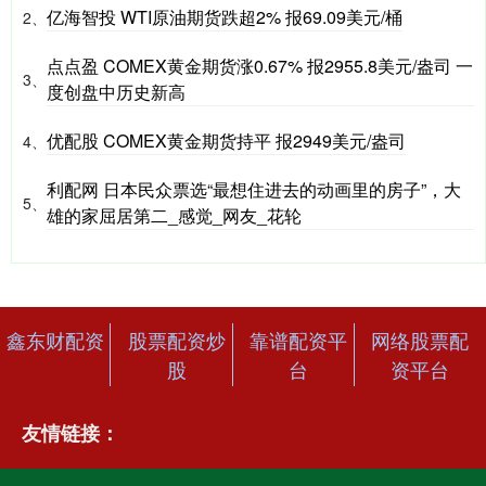
亿海智投 WTI原油期货跌超2% 报69.09美元/桶
2、
点点盈 COMEX黄金期货涨0.67% 报2955.8美元/盎司 一
3、
度创盘中历史新高
优配股 COMEX黄金期货持平 报2949美元/盎司
4、
利配网 日本民众票选“最想住进去的动画里的房子”，大
5、
雄的家屈居第二_感觉_网友_花轮
鑫东财配资
股票配资炒
靠谱配资平
网络股票配
股
台
资平台
友情链接：