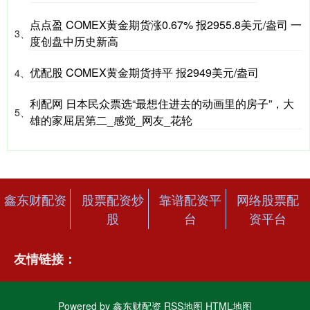
点点盈 COMEX黄金期货涨0.67% 报2955.8美元/盎司 一
3、
度创盘中历史新高
优配股 COMEX黄金期货持平 报2949美元/盎司
4、
利配网 日本民众票选“最想住进去的动画里的房子”，大
5、
雄的家屈居第二_感觉_网友_花轮
鑫东财配资
股票配资炒
靠谱配资平
网络股票配
股
台
资平台
友情链接：
Powered by
鑫东财配资
RSS地图
HTML地图