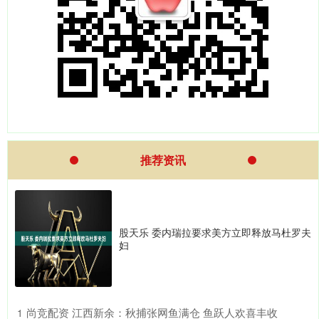
推荐资讯
股天乐 委内瑞拉要求美方立即释放马杜罗夫
妇
​尚竞配资 江西新余：秋捕张网鱼满仓 鱼跃人欢喜丰收
1