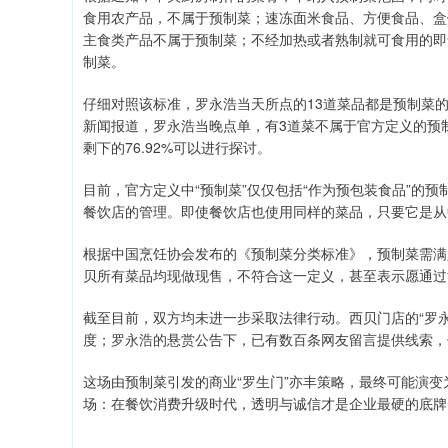
食用农产品，不属于预制菜；速冻面米食品、方便食品、盒
主食类产品不属于预制菜；不经加热或者熟制就可食用的即
制菜。
仔细对照该标准，罗永浩当天所点的13道菜品都是预制菜
新闻报道，罗永浩当晚点单，有3道菜不属于官方定义的预
剩下的76.92%可以进行探讨。
目前，官方定义中“预制菜”仅仅包括“作为预包装食品”的
餐饮店的管理。即使餐饮店也使用同样的菜品，只要它是从
根据中国烹饪协会发布的《预制菜分类标准》，预制菜需满
贝所有菜品均现做现售，不符合这一定义，甚至表示愿通过
截至目前，双方均未进一步采取法律行动。西贝门店的“罗
度；罗永浩的悬赏公告下，已有数百条网友留言提供线索，
这场由预制菜引发的商业“罗生门”亦丰策略，最终可能演
场：在餐饮消费升级时代，透明与诚信才是企业最硬的底牌