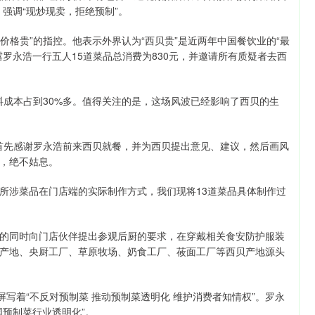
强调“现炒现卖，拒绝预制”。
价格贵”的指控。他表示外界认为“西贝贵”是近两年中国餐饮业的“最
罗永浩一行五人15道菜品总消费为830元，并邀请所有质疑者去西
料成本占到30%多。值得关注的是，这场风波已经影响了西贝的生
，首先感谢罗永浩前来西贝就餐，并为西贝提出意见、建议，然后画风
，绝不姑息。
所涉菜品在门店端的实际制作方式，我们现将13道菜品具体制作过
的同时向门店伙伴提出参观后厨的要求，在穿戴相关食安防护服装
产地、央厨工厂、草原牧场、奶食工厂、莜面工厂等西贝产地源头
屏写着“不反对预制菜 推动预制菜透明化 维护消费者知情权”。罗永
预制菜行业透明化”。