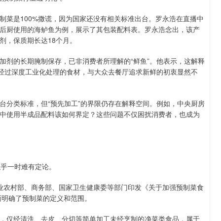
制菜是100%撒谎，因为国家还没有相关标准出台。罗永浩在直播中
后厨使用的海鲈鱼为例，展示了其包装配料表。罗永浩念出，该产
剂，保质期长达18个月。
加剂的长期腌制保存，已非消费者所理解的“鲜鱼”。他表示，这解释
种经过深度工业化处理的食材，与大众去餐厅追求新鲜的初衷显然不
台分类标准，但“预先加工”的界限仍存在解释空间。例如，中央厨房
中使用半成品配料该如何界定？这些问题不仅困扰消费者，也成为
似乎一时难有定论。
业农村部、商务部、国家卫生健康委等部门印发《关于加强预制菜食
面明确了预制菜的定义和范围。
，仅经清洗、去皮、分切等简单加工未经烹制的净菜类食品，属于