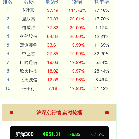
排名
名称
最新价
涨幅
换手率
1
N津富
37.49
114.72%
77.46%
2
威尔高
39.83
20.01%
17.76%
3
锴威特
77.82
20.00%
1.17%
4
科翔股份
64.32
20.00%
12.21%
5
蜀道装备
33.61
19.99%
11.69%
6
中巨芯
27.85
19.99%
32.20%
7
广哈通信
19.03
19.99%
5.84%
8
欣天科技
18.02
19.97%
28.44%
9
飞天诚信
12.56
19.96%
8.49%
10
任子行
7.16
19.93%
31.42%
沪深京行情 实时轮播
沪深300
4651.31
北
-6.85
-0.15%