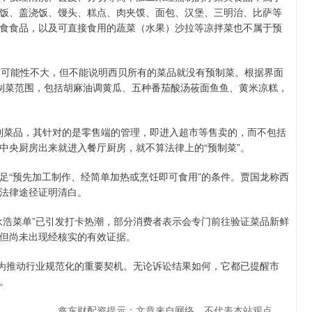
饭、盖浇饭、馒头、糕点、肉夹馍、面包、汉堡、三明治、比萨等
食食品，以及可直接食用的蔬菜（水果）沙拉等凉拌菜也不属于预
的可能性不大，但不能说明西贝所有的菜品就没有预制菜。根据界面
制菜范围，包括胡麻油调黄瓜、五种番茄酸汤莜面鱼鱼、黄米凉糕，
预制菜品，其针对的是零售端的管理，即进入超市等售卖的，而不包括
中央厨房出来就进入餐厅厨房，就不算法律上的“预制菜”。
足“预先加工制作、经简单加热或烹饪即可食用”的条件。贾国龙称西
法律途径证明清白。
永浩菜单”已引发打卡热潮，部分消费者表示会专门前往验证菜品新鲜
但尚未出现经核实的有效证据。
变为推动行业规范化的重要契机。无论诉讼结果如何，它都已提醒市
。
鑫东财配资提示：文章来自网络，不代表本站观点。