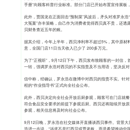
手册”向顾客科普行业标准。部分门店已开始布置宣传展板，
此外，贾国龙在正面回击“预制菜”风波后，矛头对准罗永浩“
大冤案”亦丰策略，自己作为消费者觉得西贝真不贵，还透露
贝财务查近五年的账。
据其介绍，今年上半年，西贝净利率不超过5%，其中原材
意，全国门店11日当天收入已少了 200多万元。
为了“正视听”，9月12日下午，西贝发布致顾客的一封信
一转，强调罗永浩对西贝的不实指责及不当用语，坚决反对
信中称，经确认，罗永浩在微博中对西贝的指责不实。针对
程的“作业指导书”正式向全社会公布。
此外，西贝决定向全社会开放后厨参观，顾客可在门店就餐
符合食品安全要求的前提下参观后厨。西贝还将陆续开放原
参观，相关信息将及时向社会公布。
9月12日晚，罗永浩在社交媒体开直播谈西贝事件。背景大
浩进一步说，“诉求不是打西贝或贾老板，而是希望推动中国