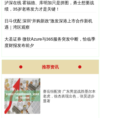
泸深在线 霍福德、库明加只是拼图，勇士想要战
绩，35岁老将发力才是关键！
日斗优配 深圳“并购新政”激发深港上市合作新机
遇｜湾区观察
大圣证券 微软Azure与365服务突发中断，恰临季
度财报发布前夕
推荐资讯
赛岳恒配资 广东男篮战胜墨尔本
老虎，徐杰表现出色，张昊进步
显著