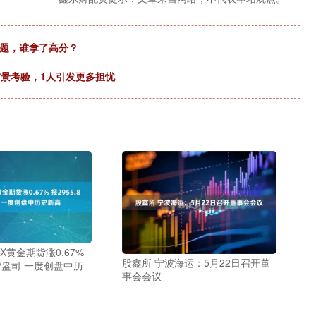
答题，谁拿了高分？
前景考验，1人引发更多担忧
X黄金期货涨0.67%
股鑫所 宁波海运：5月22日召开董
元/盎司 一度创盘中历
事会会议