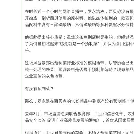
在时长近一个小时的网络直播中，罗永浩称，西贝称没有预
开始逐一剖析西贝使用的原材料。他以媒体拍到的一款西贝
品配料中含有三聚磷酸钠、六偏磷酸钠等多种复配水分保持
他据此提出核心质疑：虽然这条鱼到店时是生的，但经过添
了为何当初吃起来“感觉就是一个预制菜”，并认为食用这
符。
这场风波暴露出预制菜行业标准的模糊地带。尽管协会已出
统一处理的净菜、预调酱料是否属于预制菜范畴？现做菜品
企业宣传的灰色地带。
有没有预制菜？
那么，罗永浩在西贝点的13份菜品中到底有没有预制菜？
去年3月，市场监管总局联合教育部、工业和信息化部、农
品安全监管 促进产业高质量发展的通知》，首次从国家层
根据通知，中央厨房制作的菜肴，不纳入预制菜范围；同时