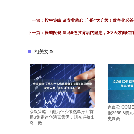
上一篇：
投牛策略 证券业核心“心脏”大升级！数字化必
下一篇：
长城配资 皇马5连胜背后的隐患，2位天才面临
相关文章
点点盈 COME
众银策略 《他为什么依然单身》首
报2955.8美
播3集霍建华演毒舌男，观众评价出
史新高
奇一致