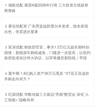
​领航优配 展望A股2026年行情 三大投资主线获券
1
商青睐
​赛岳恒配资 广东男篮战胜墨尔本老虎，徐杰表现
2
出色，张昊进步显著
​富深优配 财政部官宣，事关1.3万亿元超长期特别
3
国债；新能源车购税减免，门槛进一步提高；以色列
政府批准加沙停火协议，以军将撤至新防线｜早报
​翼牛网 1.8亿购入资产36万元甩卖 *ST花王高溢价
4
并购走向何方？
​纪源优配 华数传媒三大新品“亮相”数贸会 深化“人
5
工智能+”战略布局