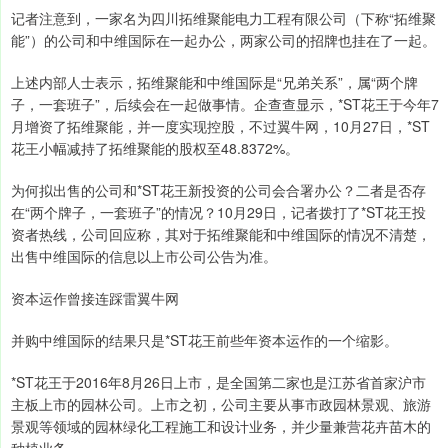
记者注意到，一家名为四川拓维聚能电力工程有限公司（下称“拓维聚
能”）的公司和中维国际在一起办公，两家公司的招牌也挂在了一起。
上述内部人士表示，拓维聚能和中维国际是“兄弟关系”，属“两个牌
子，一套班子”，后续会在一起做事情。企查查显示，*ST花王于今年7
月增资了拓维聚能，并一度实现控股，不过翼牛网，10月27日，*ST
花王小幅减持了拓维聚能的股权至48.8372%。
为何拟出售的公司和*ST花王新投资的公司会合署办公？二者是否存
在“两个牌子，一套班子”的情况？10月29日，记者拨打了*ST花王投
资者热线，公司回应称，其对于拓维聚能和中维国际的情况不清楚，
出售中维国际的信息以上市公司公告为准。
资本运作曾接连踩雷翼牛网
并购中维国际的结果只是*ST花王前些年资本运作的一个缩影。
*ST花王于2016年8月26日上市，是全国第二家也是江苏省首家沪市
主板上市的园林公司。上市之初，公司主要从事市政园林景观、旅游
景观等领域的园林绿化工程施工和设计业务，并少量兼营花卉苗木的
种植业务。