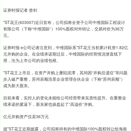
证券时报记者 曾剑
*ST花王(603007)近日宣布，公司拟将全资子公司中维国际工程设计
有限公司（下称“中维国际”）100%股权对外转让，交易对价为36万
元。
证券时报·e公司记者注意到，中维国际系*ST花王当初累计耗资1.82亿
元并购的企业。在业绩承诺期过后，中维国际的经营情况便直线下
滑，沦为上市公司的业绩包袱。
*ST花王上市后，在资产并购上屡陷泥潭，其间因“并购后遗症”等问题
步入破产重整，苏州辰顺浩景企业管理合伙企业（下称“苏州辰顺”）
成为新大股东。
目前来看，实控人的变化未能给公司经营带来实质性提升。在重整业
绩承诺的紧逼下，新东家也操盘起了“高溢价”并购。
亿元并购资产仅卖36万元
据*ST花王近期披露，公司拟将持有的中维国际100%股权转让给海南