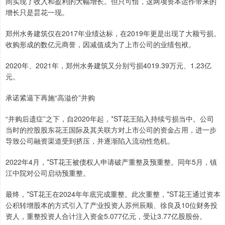
间实现了收入和盈利的大幅增长。但只可惜，这两项资本运作带来的
增长只是昙花一现。
郑州水务建筑仅在2017年业绩达标，在2019年更是出现了大额亏损。
收购形成的数亿元商誉，因减值成为了上市公司的业绩包袱。
2020年、2021年，郑州水务建筑又分别亏损4019.39万元、1.23亿
元。
承诺紧逼下再施“高溢价”并购
“并购后遗症”之下，自2020年起，*ST花王陷入持续亏损当中。公司
当时的控股股东花王国际及其关联方对上市公司的资金占用，进一步
导致公司融资渠道受到挤压，并逐渐陷入流动性危机。
2022年4月，*ST花王被债权人申请破产重整及预重整。同年5月，镇
江中院对公司启动预重整。
最终，*ST花王在2024年年底完成重整。此次重整，*ST花王通过资本
公积转增股本的方式引入了产业投资人苏州辰顺、徐良及10位财务投
资人，重整投资人合计注入资金5.077亿元，受让3.77亿股股份。