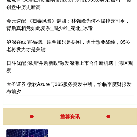
创盘中历史新高
金元速配 《扫毒风暴》谜团：林强峰为何不拔掉云司令，
背后真相竟如此复杂_周少雄_宛北_冰毒
泸深在线 霍福德、库明加只是拼图，勇士想要战绩，35岁
老将发力才是关键！
日斗优配 深圳“并购新政”激发深港上市合作新机遇｜湾区观
察
大圣证券 微软Azure与365服务突发中断，恰临季度财报发
布前夕
推荐资讯