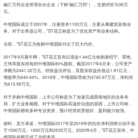
融汇万邦企业管理合伙企业（下称“融汇万邦”），交易对价为36万
元。
中维国际成立于2007年，注册资本1100万元，主要从事建筑装饰业
务。对于出售该公司，*ST花王称是为了优化资产和业务结构。
当初，*ST花王为收购中维国际付出了巨大代价。
2017年9月翼牛网，*ST花王宣布以现金1.44亿元收购谢绍宁、荣艳、
王伟等股东持有的中维国际80%股权。截至2017年6月末，公司资产
净额为2441.32万元。经收益法评估，其股东权益价值达1.81亿元，
增值率为640.64%。2016年，中维国际营收为3745.97万元，净利润
为613.98万元。
对于并购中维国际，上市公司称是为了加速完成西南地区的业务布
局，扩大业务规模。对于中维国际高溢价估值的原因，上市公司称，
中维国际拥有多种专业资质，预计经营前景较好，盈利能力较强。
彼时，卖方承诺，中维国际2017年至2019年的扣非净利润将分别不低
于1500万元、1950万元和2535万元。2020年4月，*ST花王宣布，中
维国际超额完成了业绩承诺。