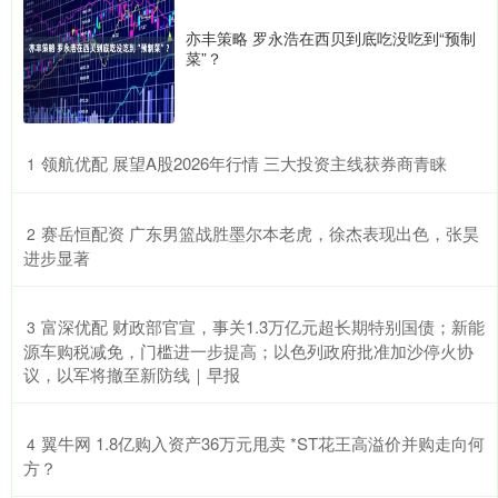
亦丰策略 罗永浩在西贝到底吃没吃到“预制
菜”？
​领航优配 展望A股2026年行情 三大投资主线获券商青睐
1
​赛岳恒配资 广东男篮战胜墨尔本老虎，徐杰表现出色，张昊
2
进步显著
​富深优配 财政部官宣，事关1.3万亿元超长期特别国债；新能
3
源车购税减免，门槛进一步提高；以色列政府批准加沙停火协
议，以军将撤至新防线｜早报
​翼牛网 1.8亿购入资产36万元甩卖 *ST花王高溢价并购走向何
4
方？